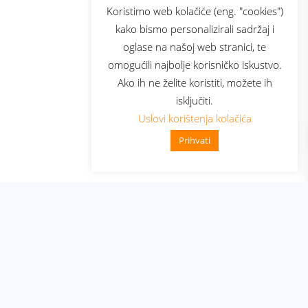
sluga
Prijava za newsletter
Koristimo web kolačiće (eng. "cookies")
kako bismo personalizirali sadržaj i
oglase na našoj web stranici, te
elecom
omogućili najbolje korisničko iskustvo.
Ako ih ne želite koristiti, možete ih
isključiti.
Uslovi korištenja kolačića
Prihvati
👋 Zdravo, kako mogu pomo