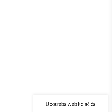
Program lojalnosti
Upotreba web kolačića
com
Bonus plus