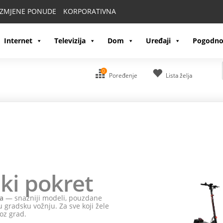
IZMJENE PONUDE
KORPORATIVNA
Internet
Televizija
Dom
Uređaji
Pogodno
0
Poređenje
Lista želja
ki pokret
a
— snažniji modeli, pouzdane
 gradsku vožnju. Za sve koji žele
oz grad.