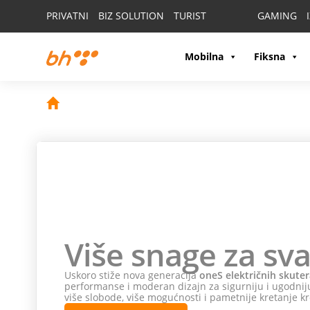
PRIVATNI
BIZ SOLUTION
TURIST
GAMING
Mobilna
Fiksna
Više snage za sva
Uskoro stiže nova generacija
oneS električnih skuter
performanse i moderan dizajn za sigurniju i ugodniju
više slobode, više mogućnosti i pametnije kretanje kr