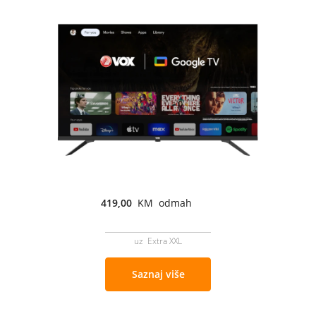
419,00
KM odmah
uz Extra XXL
Saznaj više