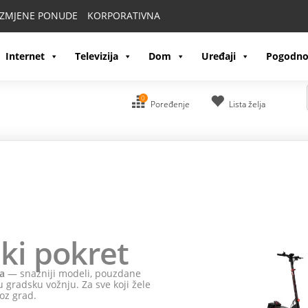
IZMJENE PONUDE
KORPORATIVNA
Internet
Televizija
Dom
Uređaji
Pogodno
0
Poređenje
Lista želja
ki pokret
a
— snažniji modeli, pouzdane
 gradsku vožnju. Za sve koji žele
oz grad.