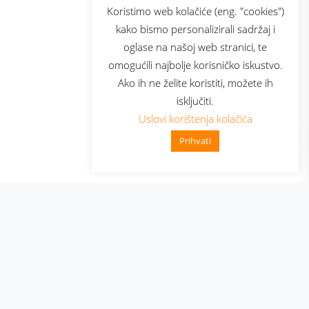
sluga
Prijava za newsletter
Koristimo web kolačiće (eng. "cookies")
kako bismo personalizirali sadržaj i
oglase na našoj web stranici, te
elecom
omogućili najbolje korisničko iskustvo.
Ako ih ne želite koristiti, možete ih
isključiti.
Uslovi korištenja kolačića
Prihvati
👋 Zdravo, kako mogu pomoći