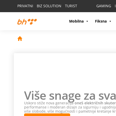
PRIVATNI
BIZ SOLUTION
TURIST
GAMING
Mobilna
Fiksna
Više snage za sva
Uskoro stiže nova generacija
oneS električnih skuter
performanse i moderan dizajn za sigurniju i ugodniju
više slobode, više mogućnosti i pametnije kretanje kr