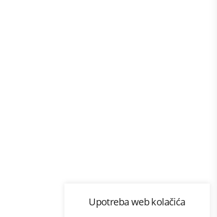
Program lojalnosti
Upotreba web kolačića
com
Bonus plus