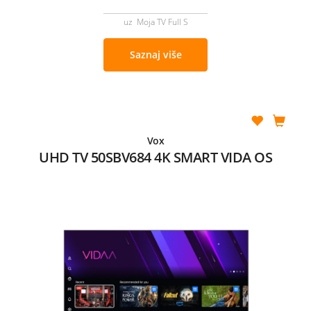
uz Moja TV Full S
Saznaj više
Vox
UHD TV 50SBV684 4K SMART VIDA OS