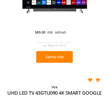
589,00
KM odmah
uz Moja TV Full S
Saznaj više
Vox
UHD LED TV 43GTU090 4K SMART GOOGLE