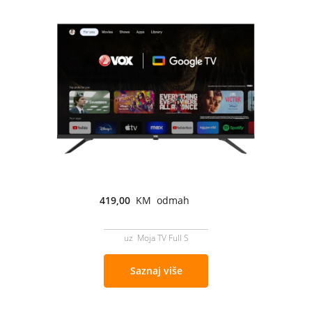
419,00
KM odmah
uz Moja TV Full S
Saznaj više