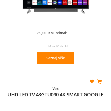
589,00
KM odmah
uz Moja TV Net M
Saznaj više
Vox
UHD LED TV 43GTU090 4K SMART GOOGLE