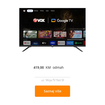
419,00
KM odmah
uz Moja TV Net M
Saznaj više