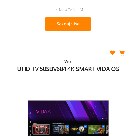
uz Moja TV Net M
Saznaj više
Vox
UHD TV 50SBV684 4K SMART VIDA OS