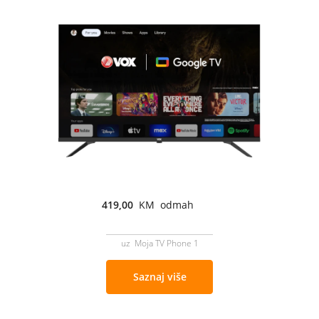
419,00
KM odmah
uz Moja TV Phone 1
Saznaj više