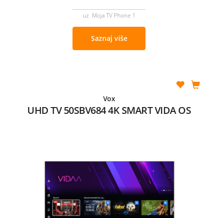
uz Moja TV Phone 1
Saznaj više
Vox
UHD TV 50SBV684 4K SMART VIDA OS