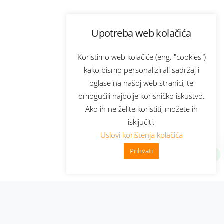
Upotreba web kolačića
Koristimo web kolačiće (eng. "cookies")
kako bismo personalizirali sadržaj i
oglase na našoj web stranici, te
omogućili najbolje korisničko iskustvo.
Ako ih ne želite koristiti, možete ih
isključiti.
Uslovi korištenja kolačića
Prihvati