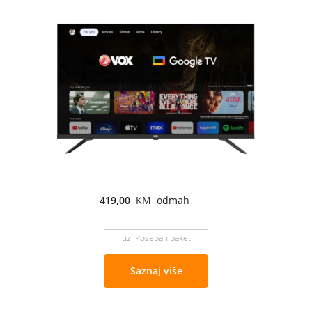
419,00
KM odmah
uz Poseban paket
Saznaj više