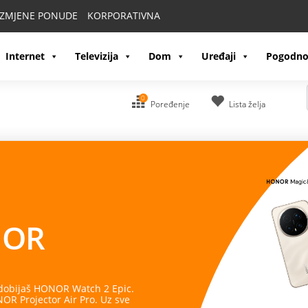
IZMJENE PONUDE
KORPORATIVNA
Internet
Televizija
Dom
Uređaji
Pogodno
0
Poređenje
Lista želja
OR
 dobijaš HONOR Watch 2 Epic.
R Projector Air Pro. Uz sve