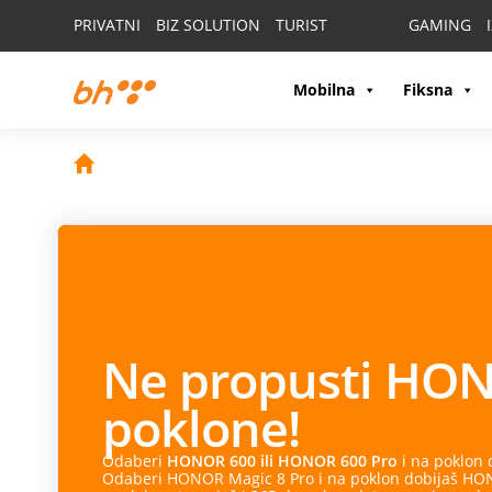
PRIVATNI
BIZ SOLUTION
TURIST
GAMING
Mobilna
Fiksna
Ne propusti
HON
poklone!
Odaberi
HONOR 600 ili HONOR 600 Pro
i na poklon
Odaberi HONOR Magic 8 Pro i na poklon dobijaš HONO