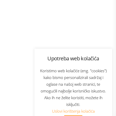
Program lojalnosti
Upotreba web kolačića
com
Bonus plus
sluga
Prijava za newsletter
Koristimo web kolačiće (eng. "cookies")
kako bismo personalizirali sadržaj i
oglase na našoj web stranici, te
elecom
omogućili najbolje korisničko iskustvo.
Ako ih ne želite koristiti, možete ih
isključiti.
Uslovi korištenja kolačića