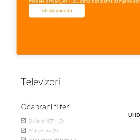
modele ostvaruješ i 365 dana besplatne zamjene ekr
Istraži ponudu
Televizori
Odabrani filteri
UHD
Student NET +
(3)
24 mjeseca
(3)