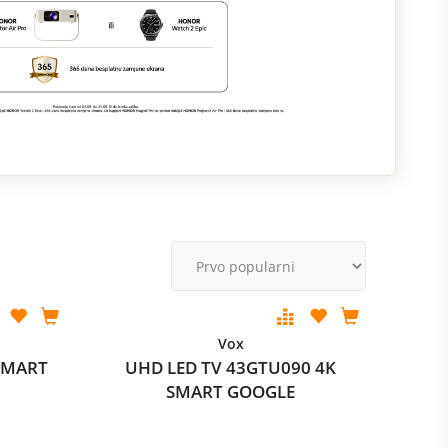
M
v
Vox
SMART
UHD LED TV 43GTU090 4K
SMART GOOGLE