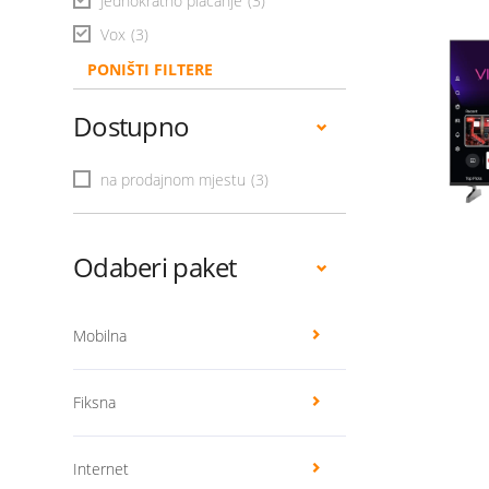
Jednokratno plaćanje
(3)
Vox
(3)
PONIŠTI FILTERE
Dostupno
na prodajnom mjestu
(3)
Odaberi paket
Mobilna
Fiksna
Internet