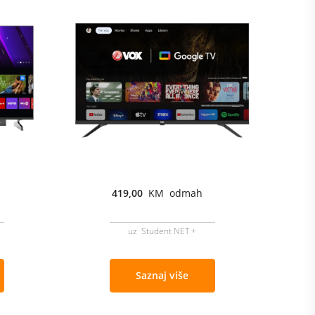
419,00
KM odmah
uz Student NET +
Saznaj više