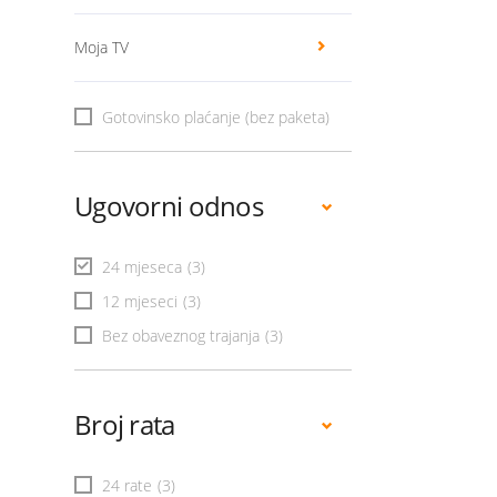
Moja TV
Gotovinsko plaćanje (bez paketa)
Ugovorni odnos
24 mjeseca
(3)
12 mjeseci
(3)
Bez obaveznog trajanja
(3)
Broj rata
24 rate
(3)