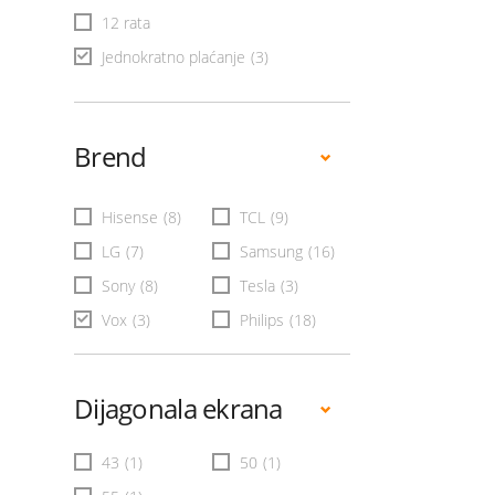
12 rata
Jednokratno plaćanje
(3)
Brend
Hisense
(8)
TCL
(9)
LG
(7)
Samsung
(16)
Sony
(8)
Tesla
(3)
Vox
(3)
Philips
(18)
Dijagonala ekrana
43
(1)
50
(1)