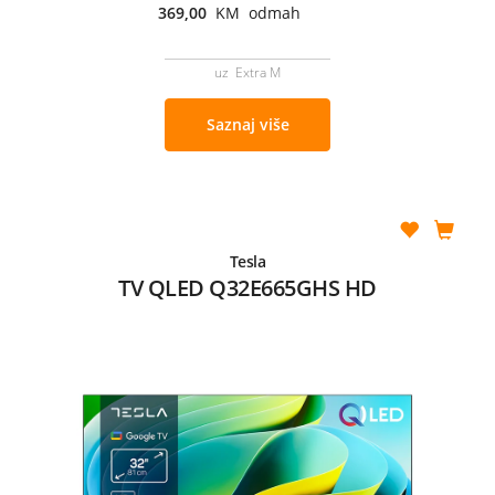
369,00
KM odmah
uz Extra M
Saznaj više
Tesla
TV QLED Q32E665GHS HD