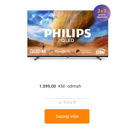
1.099,00
KM odmah
uz Extra M
Saznaj više