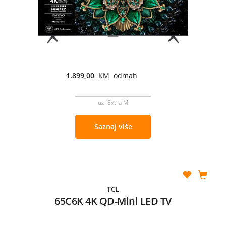
1.899,00
KM odmah
uz Extra M
Saznaj više
TCL
65C6K 4K QD-Mini LED TV