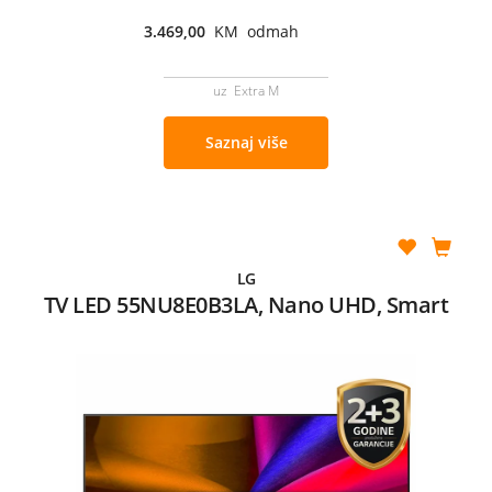
3.469,00
KM odmah
uz Extra M
Saznaj više
LG
TV LED 55NU8E0B3LA, Nano UHD, Smart