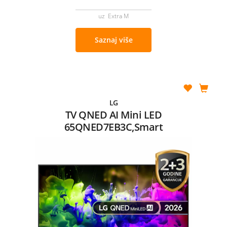
uz Extra M
Saznaj više
LG
TV QNED AI Mini LED
65QNED7EB3C,Smart