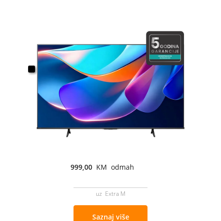
999,00
KM odmah
uz Extra M
Saznaj više