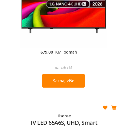
679,00
KM odmah
uz Extra M
Saznaj više
Hisense
TV LED 65A6S, UHD, Smart