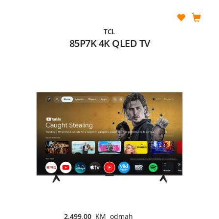
TCL
85P7K 4K QLED TV
2.499,00
KM odmah