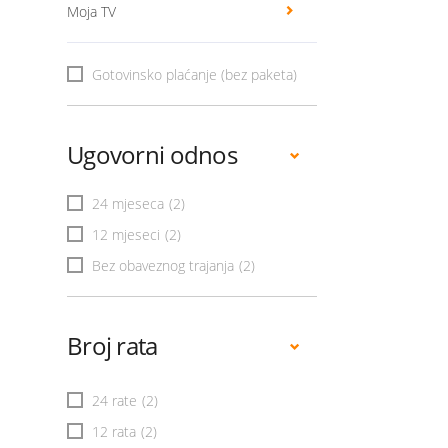
Moja TV
Gotovinsko plaćanje (bez paketa)
Ugovorni odnos
24 mjeseca
(2)
12 mjeseci
(2)
Bez obaveznog trajanja
(2)
Broj rata
24 rate
(2)
12 rata
(2)