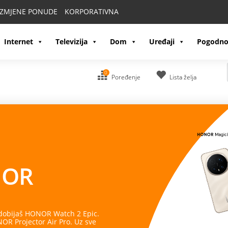
IZMJENE PONUDE
KORPORATIVNA
Internet
Televizija
Dom
Uređaji
Pogodno
0
Poređenje
Lista želja
OR
 dobijaš HONOR Watch 2 Epic.
R Projector Air Pro. Uz sve