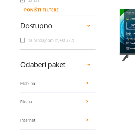
32
(2)
PONIŠTI FILTERE
Dostupno
na prodajnom mjestu
(2)
Odaberi paket
Mobilna
Fiksna
Internet