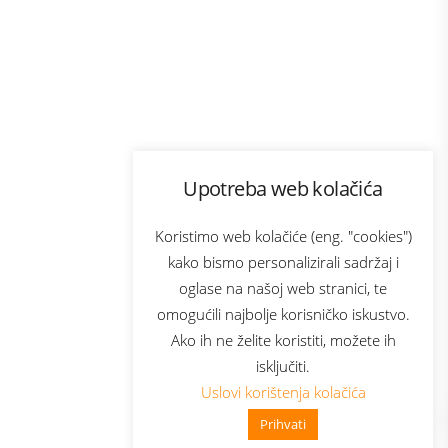
Program lojalnosti
Upotreba web kolačića
com
Bonus plus
sluga
Prijava za newsletter
Koristimo web kolačiće (eng. "cookies")
kako bismo personalizirali sadržaj i
oglase na našoj web stranici, te
elecom
omogućili najbolje korisničko iskustvo.
Ako ih ne želite koristiti, možete ih
isključiti.
Uslovi korištenja kolačića
Prihvati
👋 Zdravo, kako mogu pomoći?