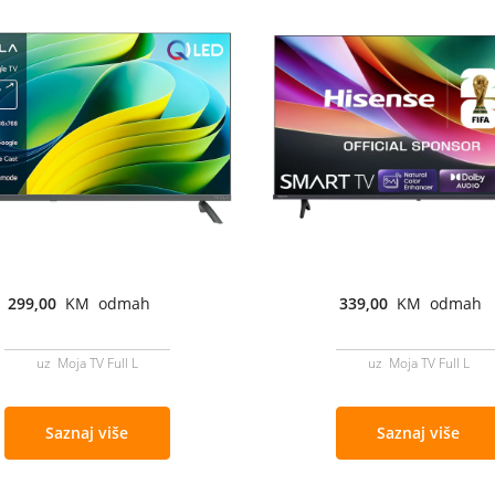
299,00
KM odmah
339,00
KM odmah
uz Moja TV Full L
uz Moja TV Full L
Saznaj više
Saznaj više