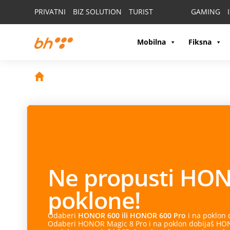
PRIVATNI
BIZ SOLUTION
TURIST
GAMING
Mobilna
Fiksna
Ne propusti
HON
poklone!
Odaberi
HONOR 600 ili HONOR 600 Pro
i na poklon
Odaberi HONOR Magic 8 Pro i na poklon dobijaš HONO