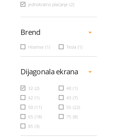
Jednokratno plaćanje
(2)
Brend
Hisense
(1)
Tesla
(1)
Dijagonala ekrana
32
(2)
40
(1)
42
(1)
43
(7)
50
(11)
55
(22)
65
(18)
75
(8)
85
(3)