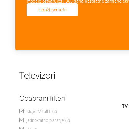
modele ostvaruješ i 365 dana besplatne zamjene ekr
Istraži ponudu
Televizori
Odabrani filteri
TV
Moja TV Full L
(2)
Jednokratno plaćanje
(2)