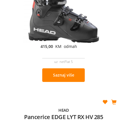
415,00
KM odmah
uz netFlat 5
Saznaj više
HEAD
Pancerice EDGE LYT RX HV 285