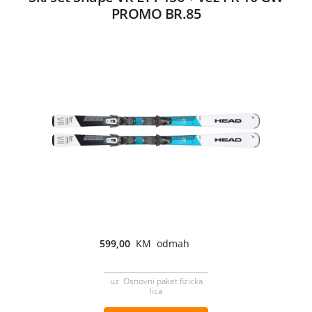
PROMO BR.85
599,00
KM odmah
uz Osnovni paket fizicka
lica