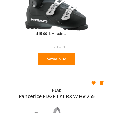
415,00
KM odmah
uz netFlat XL
Saznaj više
HEAD
Pancerice EDGE LYT RX W HV 255