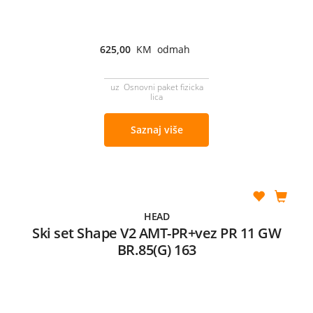
625,00
KM odmah
uz Osnovni paket fizicka
lica
Saznaj više
HEAD
Ski set Shape V2 AMT-PR+vez PR 11 GW
BR.85(G) 163