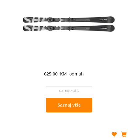
625,00
KM odmah
uz netFlat L
Saznaj više