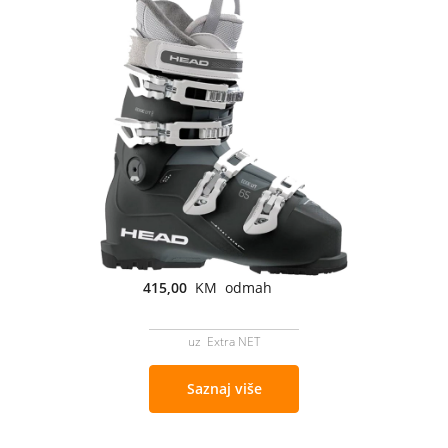
415,00
KM odmah
uz Extra NET
Saznaj više