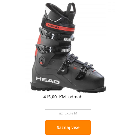
415,00
KM odmah
uz Extra M
Saznaj više