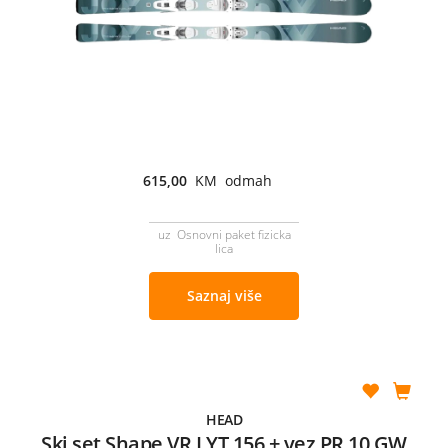
615,00
KM odmah
uz Osnovni paket fizicka
lica
Saznaj više
HEAD
Ski set Shape VR LYT 156 + vez PR 10 GW