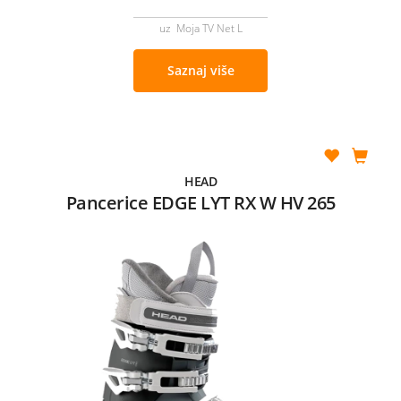
uz Moja TV Net L
Saznaj više
HEAD
Pancerice EDGE LYT RX W HV 265