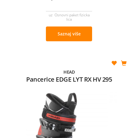
uz Osnovni paket fizicka
lica
Saznaj više
HEAD
Pancerice EDGE LYT RX HV 295