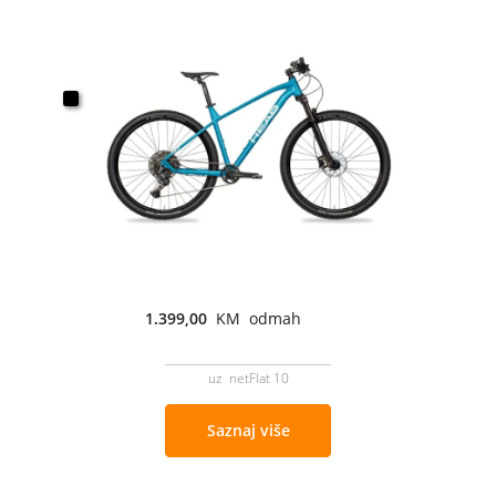
1.399,00
KM odmah
uz netFlat 10
Saznaj više