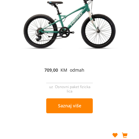
709,00
KM odmah
uz Osnovni paket fizicka
lica
Saznaj više