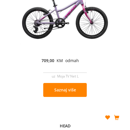
709,00
KM odmah
uz Moja TV Net L
Saznaj više
HEAD