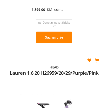
1.399,00
KM odmah
uz Osnovni paket fizicka
lica
Saznaj više
HEAD
Lauren 1.6 20 H26959/20/29/Purple/Pink