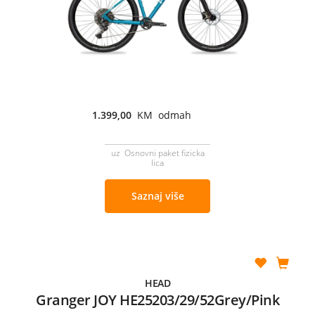
1.399,00
KM odmah
uz Osnovni paket fizicka
lica
Saznaj više
HEAD
Granger JOY HE25203/29/52Grey/Pink