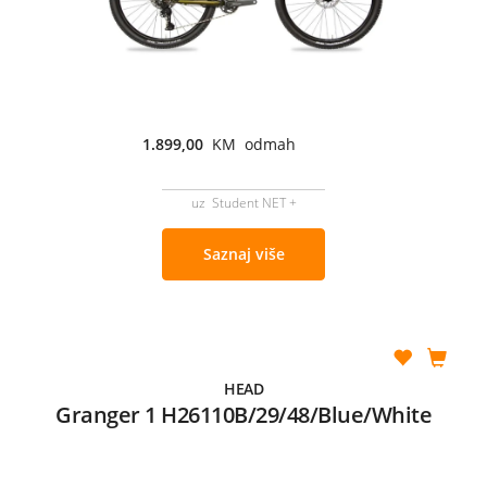
1.899,00
KM odmah
uz Student NET +
Saznaj više
HEAD
Granger 1 H26110B/29/48/Blue/White