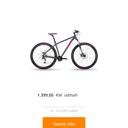
1.399,00
KM odmah
uz Socijalni paket
Saznaj više