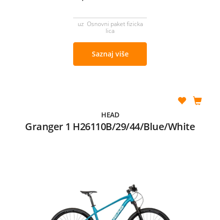
uz Osnovni paket fizicka
lica
Saznaj više
HEAD
Granger 1 H26110B/29/44/Blue/White