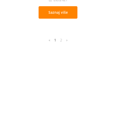
uz Extra NET
Saznaj više
«
1
2
»