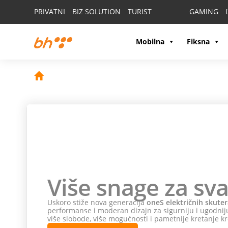
PRIVATNI
BIZ SOLUTION
TURIST
GAMING
Mobilna
Fiksna
Više snage za sva
Uskoro stiže nova generacija
oneS električnih skuter
performanse i moderan dizajn za sigurniju i ugodniju
više slobode, više mogućnosti i pametnije kretanje kr