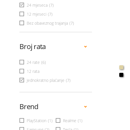
24 mjeseca
(7)
12 mjeseci
(7)
Bez obaveznog trajanja
(7)
Broj rata
24 rate
(6)
12 rata
Jednokratno plaćanje
(7)
Brend
PlayStation
(1)
Realme
(1)
Samsung
(2)
Tesla
(1)