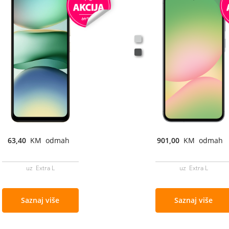
63,40
KM odmah
901,00
KM odmah
uz Extra L
uz Extra L
Saznaj više
Saznaj više