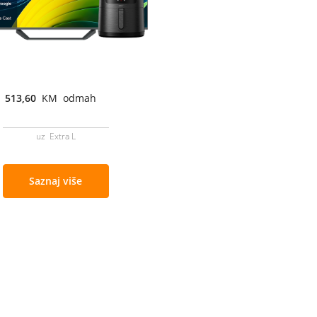
513,60
KM odmah
uz Extra L
Saznaj više
Cjenovnik i uslovi
Aplikacije