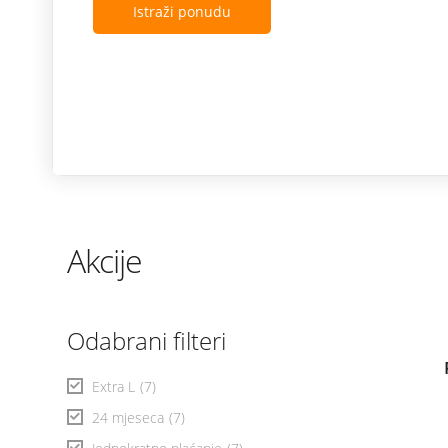
Istraži ponudu
Akcije
Odabrani filteri
Extra L
(7)
24 mjeseca
(7)