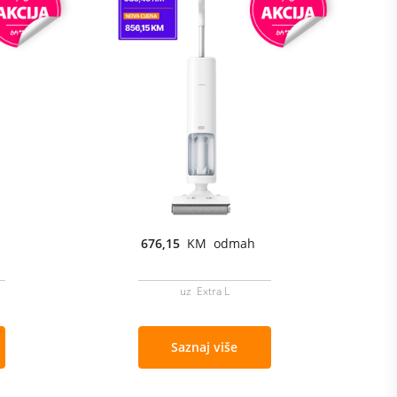
676,15
KM odmah
uz Extra L
Saznaj više