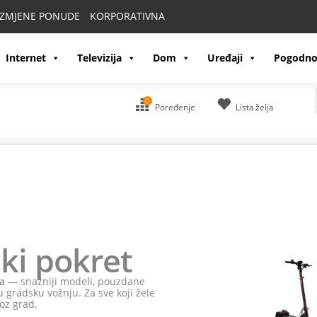
IZMJENE PONUDE
KORPORATIVNA
Internet
Televizija
Dom
Uređaji
Pogodno
0
Poređenje
Lista želja
ki pokret
a
— snažniji modeli, pouzdane
 gradsku vožnju. Za sve koji žele
oz grad.