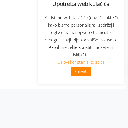
Upotreba web kolačića
com
Bonus plus
sluga
Prijava za newsletter
Koristimo web kolačiće (eng. "cookies")
kako bismo personalizirali sadržaj i
oglase na našoj web stranici, te
elecom
omogućili najbolje korisničko iskustvo.
Ako ih ne želite koristiti, možete ih
isključiti.
Uslovi korištenja kolačića
Prihvati
👋 Zdravo, kako mogu pomoći?