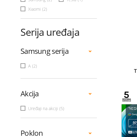
Xiaomi
(2)
Serija uređaja
Samsung serija
A
(2)
T
Akcija
Uređaji na akciji
(5)
Poklon