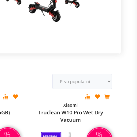
R
m
M
v
Xiaomi
6GB)
Truclean W10 Pro Wet Dry
Vacuum