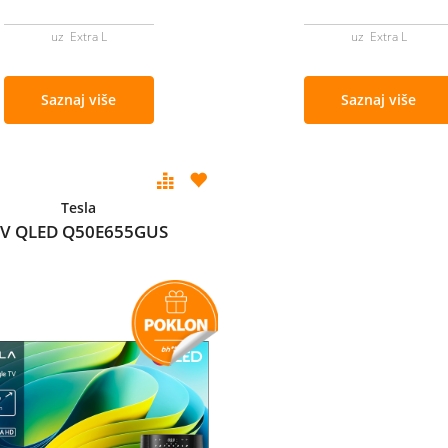
uz Extra L
uz Extra L
Saznaj više
Saznaj više
Tesla
V QLED Q50E655GUS