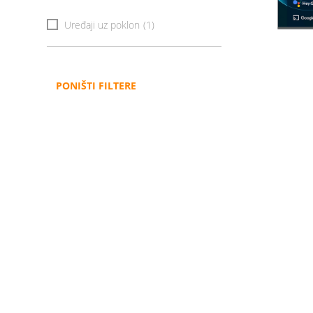
Uređaji uz poklon
(1)
PONIŠTI FILTERE
Administracija
B2B