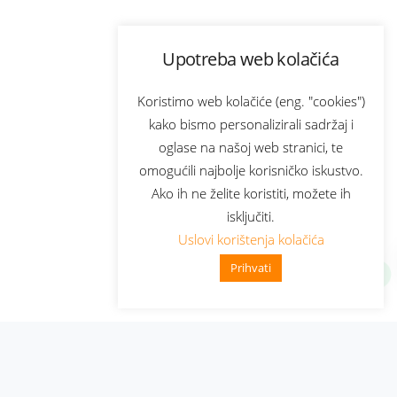
Upotreba web kolačića
Koristimo web kolačiće (eng. "cookies")
kako bismo personalizirali sadržaj i
oglase na našoj web stranici, te
omogućili najbolje korisničko iskustvo.
Ako ih ne želite koristiti, možete ih
isključiti.
Uslovi korištenja kolačića
Prihvati