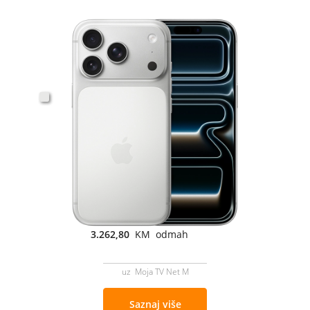
3.262,80
KM odmah
uz Moja TV Net M
Saznaj više