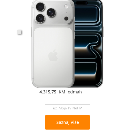
4.315,75
KM odmah
uz Moja TV Net M
Saznaj više