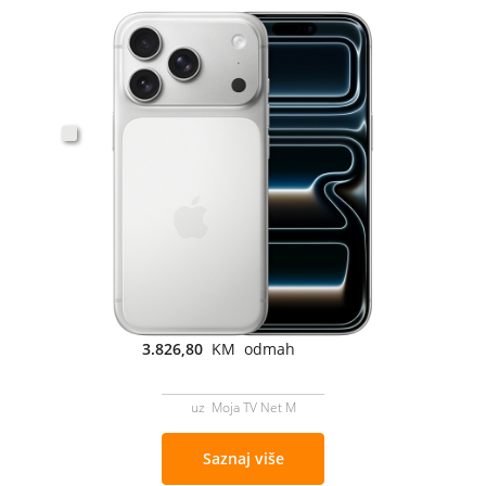
3.826,80
KM odmah
uz Moja TV Net M
Saznaj više