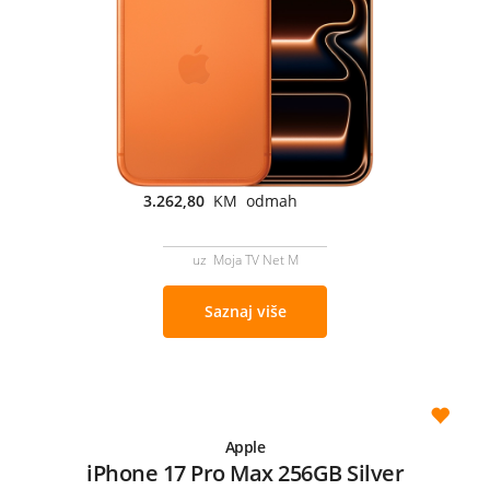
3.262,80
KM odmah
uz Moja TV Net M
Saznaj više
Apple
iPhone 17 Pro Max 256GB Silver