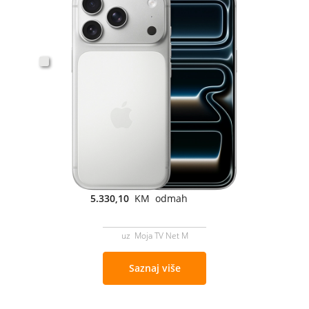
5.330,10
KM odmah
uz Moja TV Net M
Saznaj više