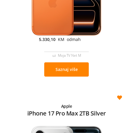
5.330,10
KM odmah
uz Moja TV Net M
Saznaj više
Apple
iPhone 17 Pro Max 2TB Silver