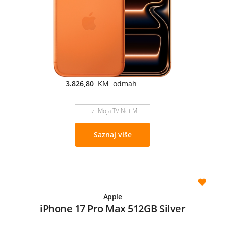
3.826,80
KM odmah
uz Moja TV Net M
Saznaj više
Apple
iPhone 17 Pro Max 512GB Silver