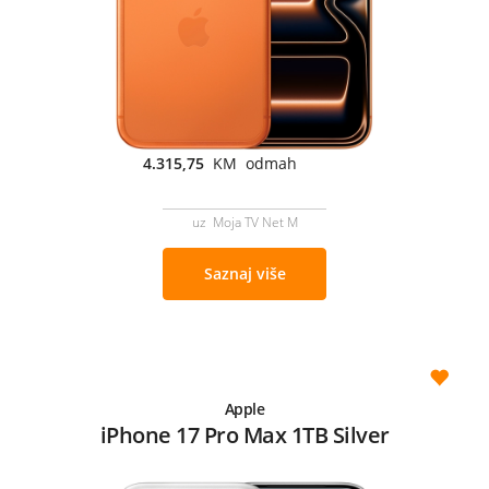
4.315,75
KM odmah
uz Moja TV Net M
Saznaj više
Apple
iPhone 17 Pro Max 1TB Silver