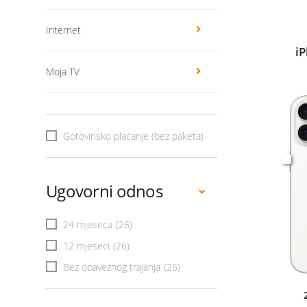
Internet
i
Moja TV
Gotovinsko plaćanje (bez paketa)
Ugovorni odnos
24 mjeseca
(26)
12 mjeseci
(26)
Bez obaveznog trajanja
(26)