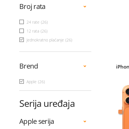
Broj rata
24 rate
(26)
12 rata
(26)
Jednokratno plaćanje
(26)
Brend
iPhon
Apple
(26)
Serija uređaja
Apple serija