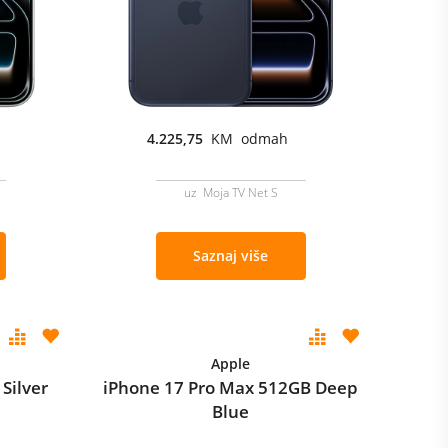
4.225,75
KM odmah
uz Moja TV Net S
Saznaj više
Apple
Silver
iPhone 17 Pro Max 512GB Deep
Blue