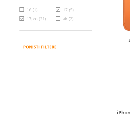
16
(1)
17
(5)
17pro
(21)
air
(2)
PONIŠTI FILTERE
iPhon