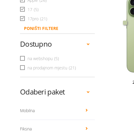
Apple
(26)
17
(5)
17pro
(21)
PONIŠTI FILTERE
Dostupno
na webshopu
(5)
na prodajnom mjestu
(21)
Odaberi paket
Mobilna
Fiksna