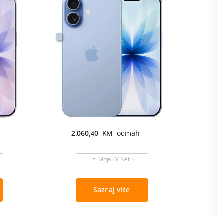
2.060,40
KM odmah
uz Moja TV Net S
Saznaj više