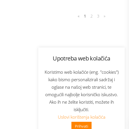
«
1
2
3
»
Program lojalnosti
Upotreba web kolačića
com
Bonus plus
sluga
Prijava za newsletter
Koristimo web kolačiće (eng. "cookies")
kako bismo personalizirali sadržaj i
oglase na našoj web stranici, te
elecom
omogućili najbolje korisničko iskustvo.
Ako ih ne želite koristiti, možete ih
isključiti.
Uslovi korištenja kolačića
Prihvati
👋 Zdravo, kako mogu pomoći?