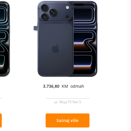
3.736,80
KM odmah
uz Moja TV Net S
Saznaj više