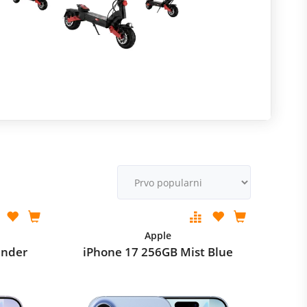
R
m
M
v
Apple
ender
iPhone 17 256GB Mist Blue