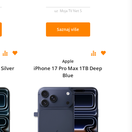
uz Moja TV Net S
Saznaj više
Apple
Silver
iPhone 17 Pro Max 1TB Deep
Blue