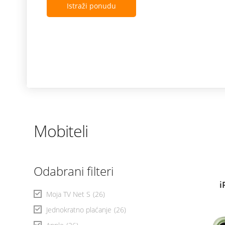
Istraži ponudu
Mobiteli
Odabrani filteri
i
Moja TV Net S
(26)
Jednokratno plaćanje
(26)