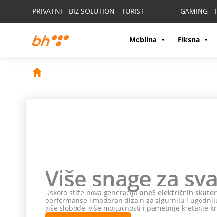
PRIVATNI
BIZ SOLUTION
TURIST
GAMING
Mobilna
Fiksna
Više snage za sva
Uskoro stiže nova generacija
oneS električnih skuter
performanse i moderan dizajn za sigurniju i ugodniju
više slobode, više mogućnosti i pametnije kretanje kr