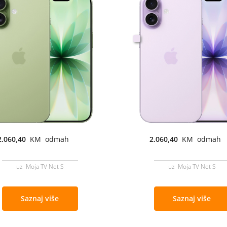
2.060,40
KM odmah
2.060,40
KM odmah
uz Moja TV Net S
uz Moja TV Net S
Saznaj više
Saznaj više