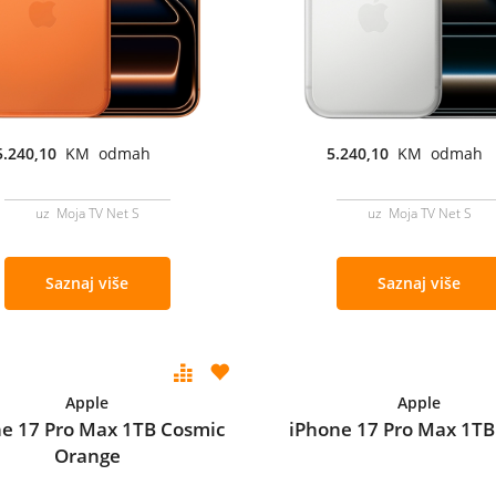
5.240,10
KM odmah
5.240,10
KM odmah
uz Moja TV Net S
uz Moja TV Net S
Saznaj više
Saznaj više
Apple
Apple
e 17 Pro Max 1TB Cosmic
iPhone 17 Pro Max 1TB 
Orange