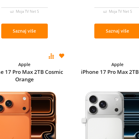
uz Moja TV Net S
uz Moja TV Net S
Saznaj više
Saznaj više
Apple
Apple
e 17 Pro Max 2TB Cosmic
iPhone 17 Pro Max 2TB 
Orange