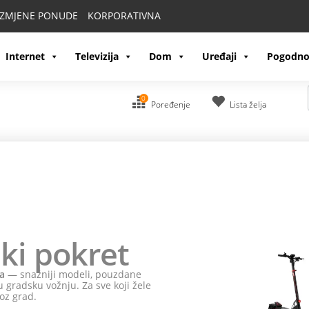
IZMJENE PONUDE
KORPORATIVNA
Internet
Televizija
Dom
Uređaji
Pogodno
0
Poređenje
Lista želja
ki pokret
a
— snažniji modeli, pouzdane
 gradsku vožnju. Za sve koji žele
oz grad.