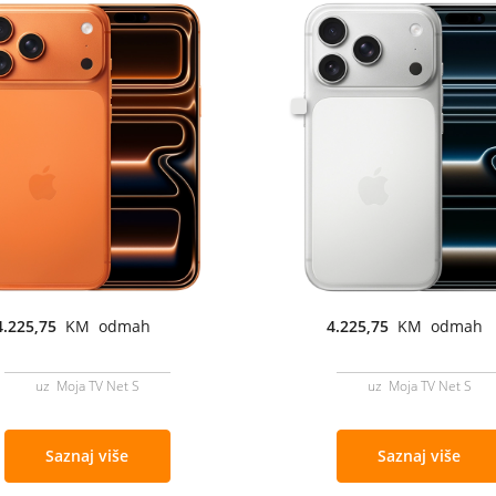
4.225,75
KM odmah
4.225,75
KM odmah
uz Moja TV Net S
uz Moja TV Net S
Saznaj više
Saznaj više