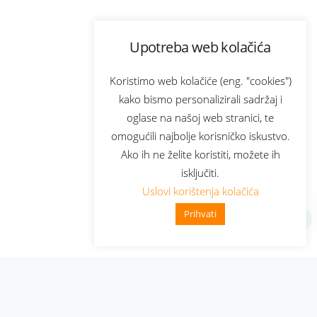
Upotreba web kolačića
Koristimo web kolačiće (eng. "cookies")
kako bismo personalizirali sadržaj i
oglase na našoj web stranici, te
omogućili najbolje korisničko iskustvo.
Ako ih ne želite koristiti, možete ih
isključiti.
Uslovi korištenja kolačića
Prihvati