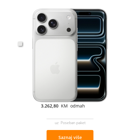
3.262,80
KM odmah
uz Poseban paket
Saznaj više