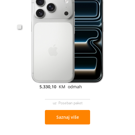
5.330,10
KM odmah
uz Poseban paket
Saznaj više