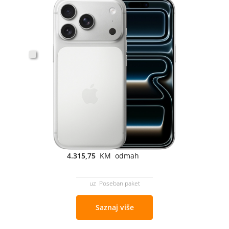
4.315,75
KM odmah
uz Poseban paket
Saznaj više