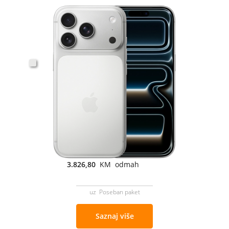
3.826,80
KM odmah
uz Poseban paket
Saznaj više