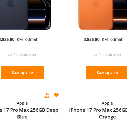
3.826,80
KM odmah
3.826,80
KM odmah
uz Poseban paket
uz Poseban paket
Saznaj više
Saznaj više
Apple
Apple
e 17 Pro Max 256GB Deep
iPhone 17 Pro Max 256G
Blue
Orange