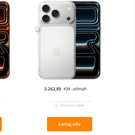
3.262,80
KM odmah
uz Poseban paket
Saznaj više