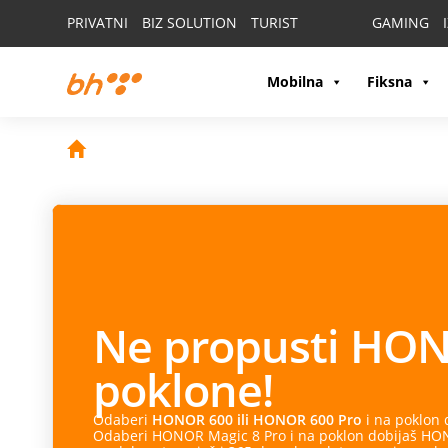
PRIVATNI
BIZ SOLUTION
TURIST
GAMING
Mobilna
Fiksna
Ne propusti
HON
poklone!
Odaberi
HONOR 600 ili HONOR 600 Pro
i na poklon
Odaberi HONOR Magic 8 Pro i na poklon dobijaš HONO