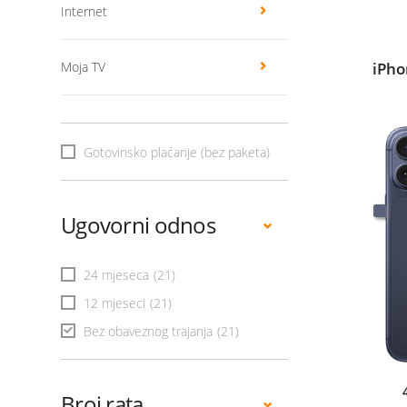
Internet
Moja TV
iPho
Gotovinsko plaćanje (bez paketa)
Ugovorni odnos
24 mjeseca
(21)
12 mjeseci
(21)
Bez obaveznog trajanja
(21)
Broj rata