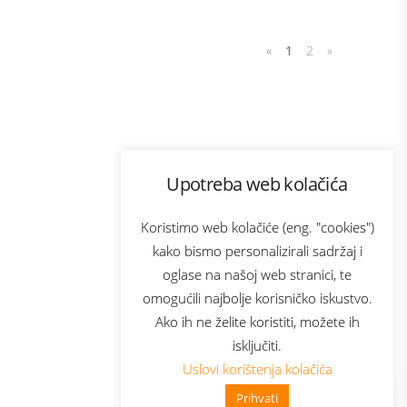
«
1
2
»
Program lojalnosti
Upotreba web kolačića
com
Bonus plus
sluga
Prijava za newsletter
Koristimo web kolačiće (eng. "cookies")
kako bismo personalizirali sadržaj i
oglase na našoj web stranici, te
elecom
omogućili najbolje korisničko iskustvo.
Ako ih ne želite koristiti, možete ih
isključiti.
Uslovi korištenja kolačića
Prihvati
👋 Zdravo, kako mogu pomoći?