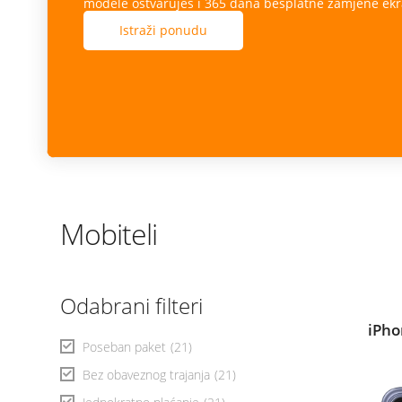
modele ostvaruješ i 365 dana besplatne zamjene ekr
Istraži ponudu
Mobiteli
Odabrani filteri
iPho
Poseban paket
(21)
Bez obaveznog trajanja
(21)