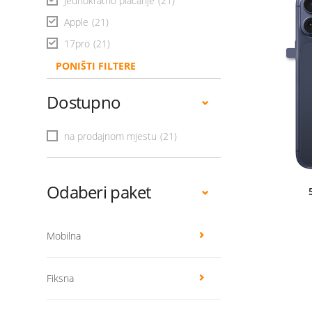
Jednokratno plaćanje
(21)
Apple
(21)
17pro
(21)
PONIŠTI FILTERE
Dostupno
na prodajnom mjestu
(21)
Odaberi paket
Mobilna
Fiksna