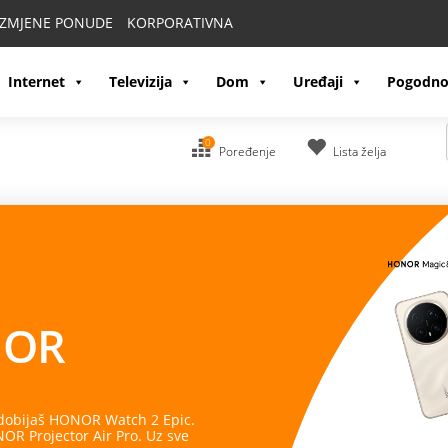
IZMJENE PONUDE
KORPORATIVNA
Internet
Televizija
Dom
Uređaji
Pogodno
0
Poređenje
Lista želja
OR
 dobijaš HONOR Watch 2 Epic.
R Projector Air Pro. Uz sve