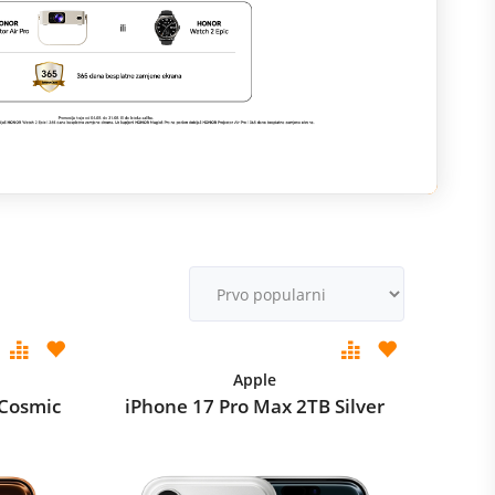
R
M
v
Apple
 Cosmic
iPhone 17 Pro Max 2TB Silver