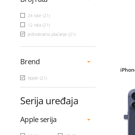
24 rate
(21)
12 rata
(21)
Jednokratno plaćanje
(21)
Brend
iPhon
Apple
(21)
Serija uređaja
Apple serija