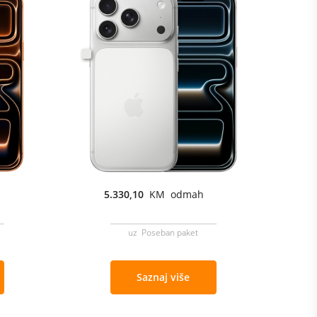
5.330,10
KM odmah
uz Poseban paket
Saznaj više