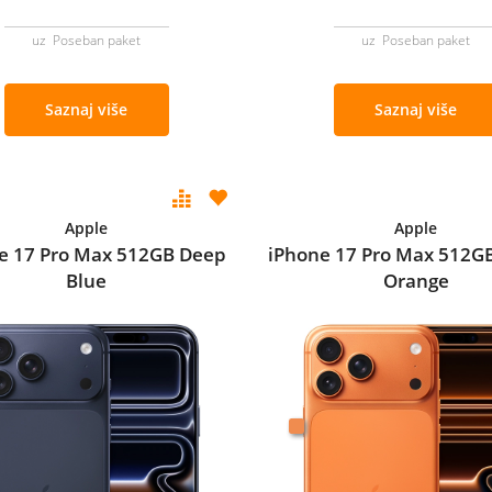
uz Poseban paket
uz Poseban paket
Saznaj više
Saznaj više
Apple
Apple
e 17 Pro Max 512GB Deep
iPhone 17 Pro Max 512G
Blue
Orange