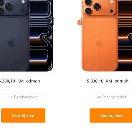
5.330,10
KM odmah
5.330,10
KM odmah
uz Poseban paket
uz Poseban paket
Saznaj više
Saznaj više