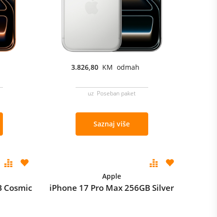
3.826,80
KM odmah
uz Poseban paket
Saznaj više
Apple
B Cosmic
iPhone 17 Pro Max 256GB Silver