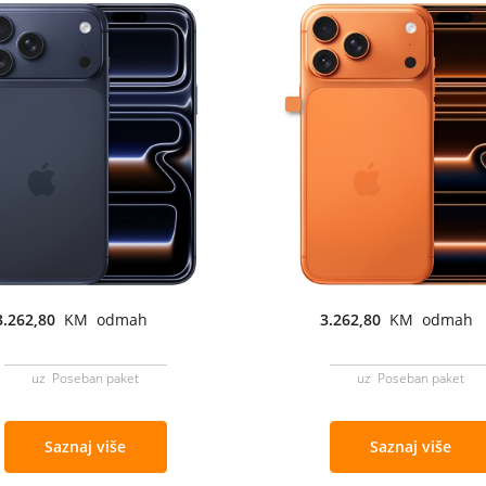
3.262,80
KM odmah
3.262,80
KM odmah
uz Poseban paket
uz Poseban paket
Saznaj više
Saznaj više