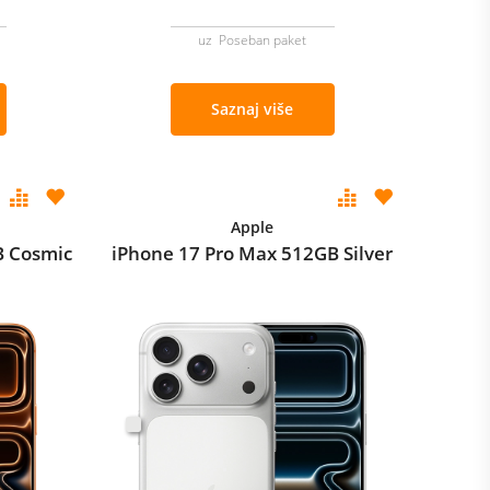
uz Poseban paket
Saznaj više
Apple
B Cosmic
iPhone 17 Pro Max 512GB Silver