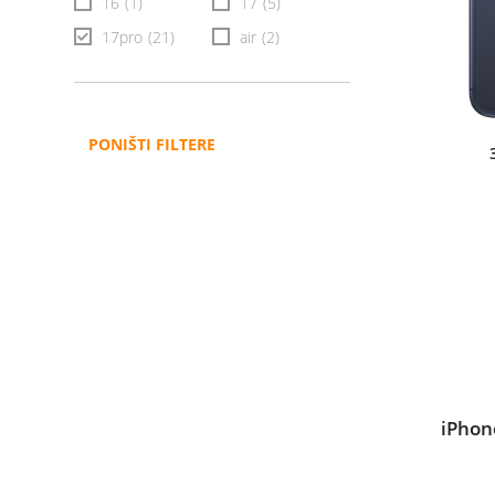
16
(1)
17
(5)
17pro
(21)
air
(2)
PONIŠTI FILTERE
iPhon