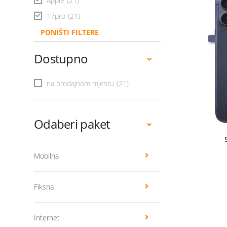
Apple
(21)
17pro
(21)
PONIŠTI FILTERE
Dostupno
na prodajnom mjestu
(21)
Odaberi paket
Mobilna
Fiksna
Internet