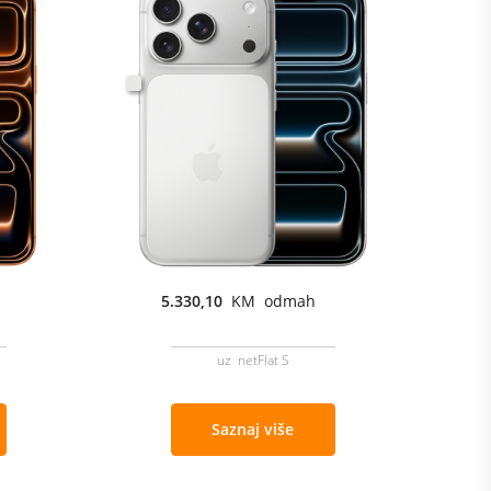
5.330,10
KM odmah
uz netFlat S
Saznaj više