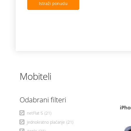
Istraži ponudu
Mobiteli
Odabrani filteri
iPho
netFlat S
(21)
Jednokratno plaćanje
(21)