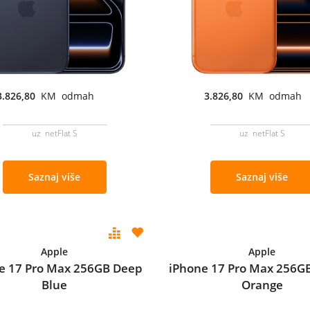
3.826,80
KM odmah
3.826,80
KM odmah
uz netFlat S
uz netFlat S
Saznaj više
Saznaj više
Apple
Apple
e 17 Pro Max 256GB Deep
iPhone 17 Pro Max 256G
Blue
Orange