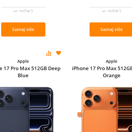
uz netFlat S
uz netFlat S
Saznaj više
Saznaj više
Apple
Apple
e 17 Pro Max 512GB Deep
iPhone 17 Pro Max 512G
Blue
Orange