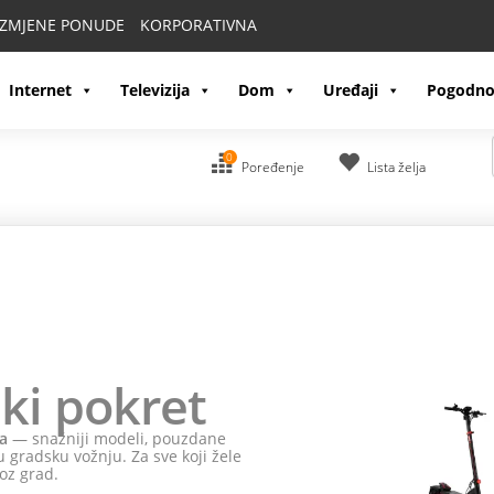
IZMJENE PONUDE
KORPORATIVNA
Internet
Televizija
Dom
Uređaji
Pogodno
0
Poređenje
Lista želja
ki pokret
a
— snažniji modeli, pouzdane
 gradsku vožnju. Za sve koji žele
oz grad.