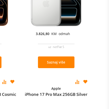
3.826,80
KM odmah
uz netFlat S
Saznaj više
Apple
B Cosmic
iPhone 17 Pro Max 256GB Silver