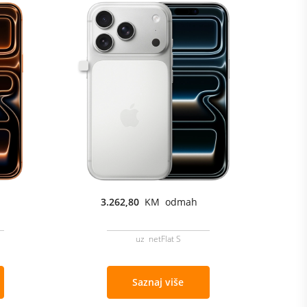
3.262,80
KM odmah
uz netFlat S
Saznaj više