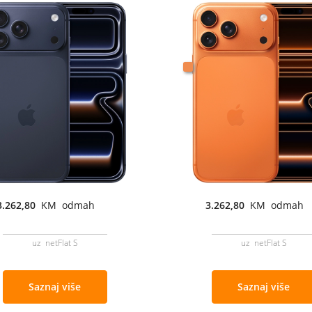
3.262,80
KM odmah
3.262,80
KM odmah
uz netFlat S
uz netFlat S
Saznaj više
Saznaj više