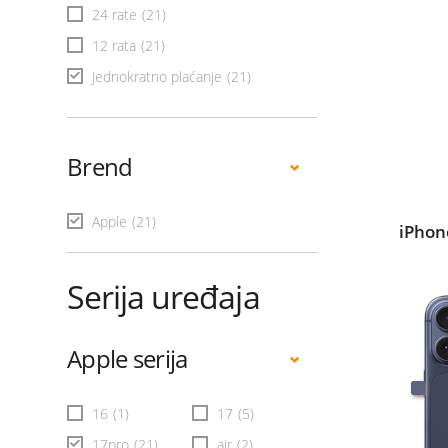
24 rate
(21)
12 rata
(21)
Jednokratno plaćanje
(21)
Brend
Apple
(21)
iPhon
Serija uređaja
Apple serija
16
(1)
17
(5)
17pro
(21)
air
(2)