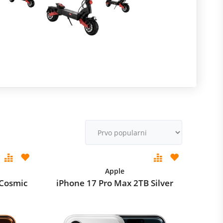
R
m
M
v
Apple
 Cosmic
iPhone 17 Pro Max 2TB Silver