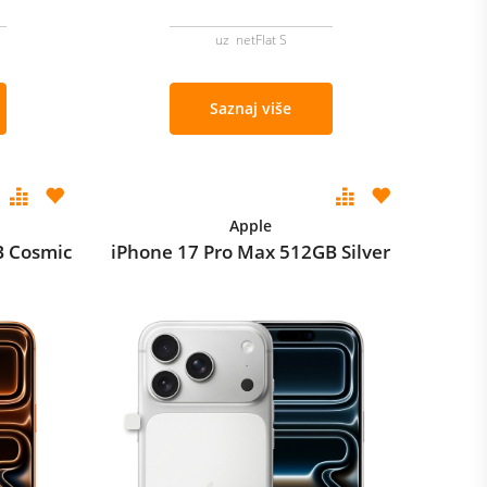
uz netFlat S
Saznaj više
Apple
B Cosmic
iPhone 17 Pro Max 512GB Silver