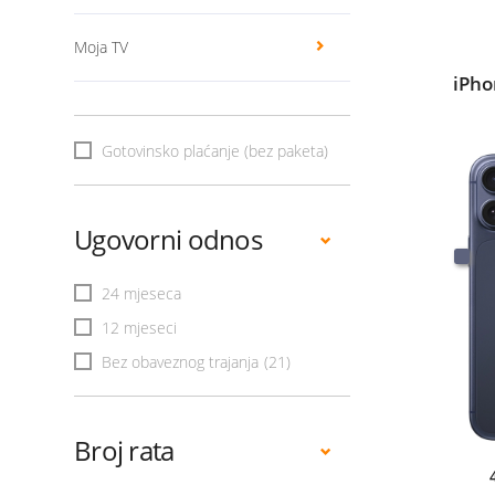
Moja TV
iPho
Gotovinsko plaćanje (bez paketa)
Ugovorni odnos
24 mjeseca
12 mjeseci
Bez obaveznog trajanja
(21)
Broj rata