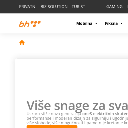
PRIVATNI
BIZ SOLUTION
TURIST
GAMING
Mobilna
Fiksna
Više snage za sva
Uskoro stiže nova generacija
oneS električnih skuter
performanse i moderan dizajn za sigurniju i ugodniju
više slobode, više mogućnosti i pametnije kretanje kr