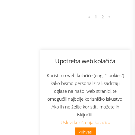
«
1
2
»
Program lojalnosti
Upotreba web kolačića
com
Bonus plus
sluga
Prijava za newsletter
Koristimo web kolačiće (eng. "cookies")
kako bismo personalizirali sadržaj i
oglase na našoj web stranici, te
elecom
omogućili najbolje korisničko iskustvo.
Ako ih ne želite koristiti, možete ih
isključiti.
Uslovi korištenja kolačića
Prihvati
👋 Zdravo, kako mogu pomoći?