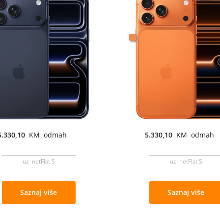
5.330,10
KM odmah
5.330,10
KM odmah
uz netFlat S
uz netFlat S
Saznaj više
Saznaj više