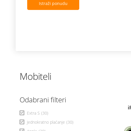
modele ostvaruješ i 365 dana besplatne zamjene ekr
Istraži ponudu
Mobiteli
Odabrani filteri
i
Extra S
(30)
Jednokratno plaćanje
(30)