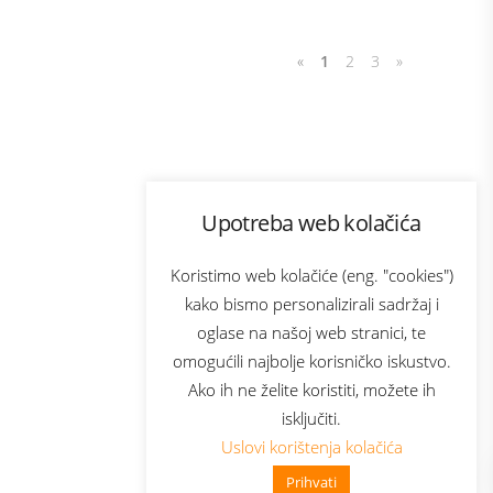
«
1
2
3
»
Program lojalnosti
Upotreba web kolačića
com
Bonus plus
sluga
Prijava za newsletter
Koristimo web kolačiće (eng. "cookies")
kako bismo personalizirali sadržaj i
oglase na našoj web stranici, te
elecom
omogućili najbolje korisničko iskustvo.
Ako ih ne želite koristiti, možete ih
isključiti.
Uslovi korištenja kolačića
Prihvati
👋 Zdravo, kako mogu pomoći?