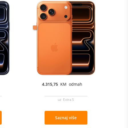
4.315,75
KM odmah
uz Extra S
Saznaj više