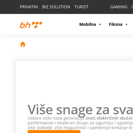
PRIVATNI
BIZ SOLUTION
TURIST
GAMING
Mobilna
Fiksna
Ne propusti
HON
poklone!
Odaberi
HONOR 600 ili HONOR 600 Pro
i na poklon
Odaberi HONOR Magic 8 Pro i na poklon dobijaš HONO