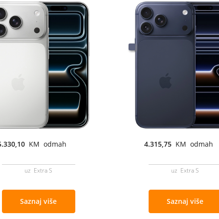
5.330,10
KM odmah
4.315,75
KM odmah
uz Extra S
uz Extra S
Saznaj više
Saznaj više