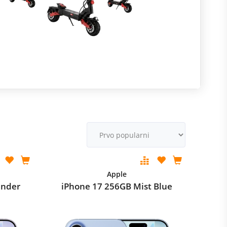
R
M
v
Apple
ender
iPhone 17 256GB Mist Blue