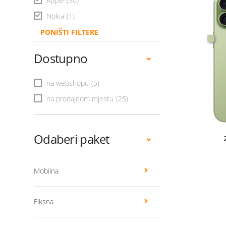
Apple
(30)
Nokia
(1)
PONIŠTI FILTERE
Dostupno
na webshopu
(5)
na prodajnom mjestu
(25)
Odaberi paket
Mobilna
Fiksna