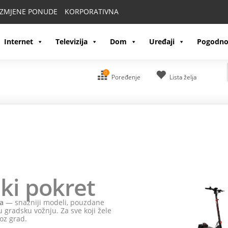
IZMJENE PONUDE
KORPORATIVNA
Internet
Televizija
Dom
Uređaji
Pogodno
0
Poređenje
Lista želja
OR
 dobijaš HONOR Watch 2 Epic.
R Projector Air Pro. Uz sve