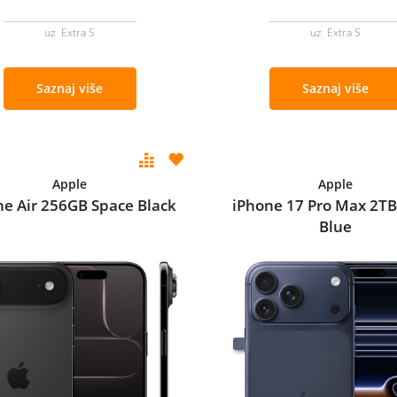
uz Extra S
uz Extra S
Saznaj više
Saznaj više
Apple
Apple
ne Air 256GB Space Black
iPhone 17 Pro Max 2T
Blue