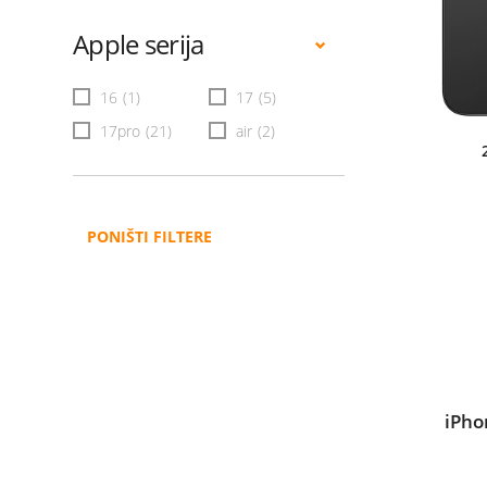
Apple serija
16
(1)
17
(5)
17pro
(21)
air
(2)
PONIŠTI FILTERE
iPho