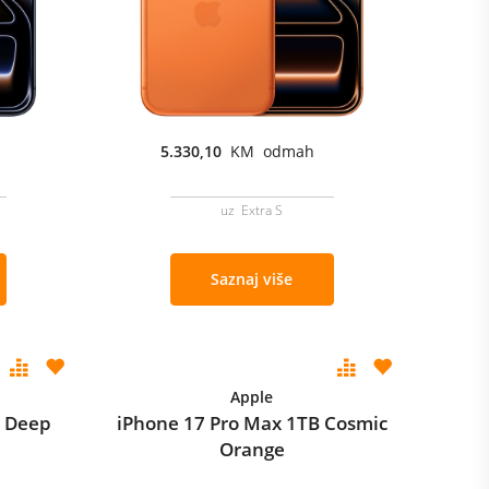
5.330,10
KM odmah
uz Extra S
Saznaj više
Apple
B Deep
iPhone 17 Pro Max 1TB Cosmic
Orange