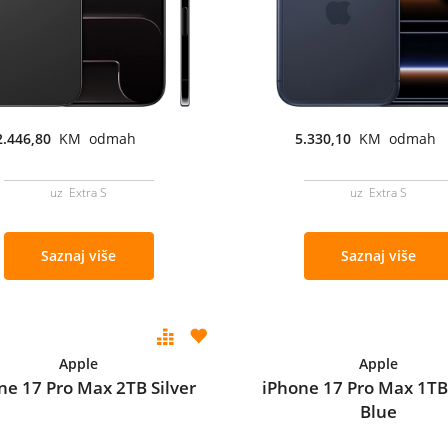
2.446,80
KM odmah
5.330,10
KM odmah
uz Extra S
uz Extra S
Saznaj više
Saznaj više
Apple
Apple
ne 17 Pro Max 2TB Silver
iPhone 17 Pro Max 1T
Blue