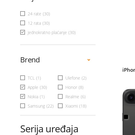
24 rate
(30)
12 rata
(30)
Jednokratno plaćanje
(30)
Brend
iPho
TCL
(1)
Ulefone
(2)
Apple
(30)
Honor
(8)
Nokia
(1)
Realme
(6)
Samsung
(22)
Xiaomi
(18)
Serija uređaja