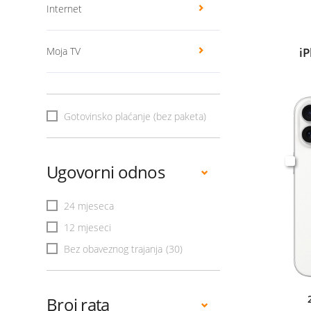
Internet
Moja TV
i
Gotovinsko plaćanje (bez paketa)
Ugovorni odnos
24 mjeseca
12 mjeseci
Bez obaveznog trajanja
(30)
Broj rata