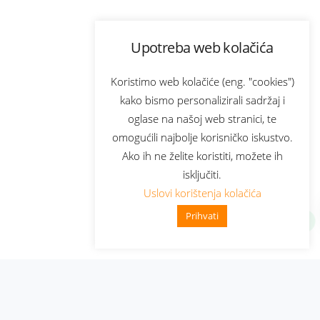
Upotreba web kolačića
Koristimo web kolačiće (eng. "cookies")
kako bismo personalizirali sadržaj i
oglase na našoj web stranici, te
omogućili najbolje korisničko iskustvo.
Ako ih ne želite koristiti, možete ih
isključiti.
Uslovi korištenja kolačića
Prihvati