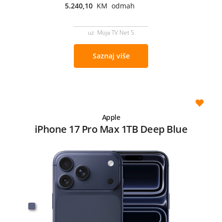
5.240,10
KM odmah
uz Moja TV Net S
Saznaj više
Apple
iPhone 17 Pro Max 1TB Deep Blue