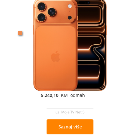
5.240,10
KM odmah
uz Moja TV Net S
Saznaj više