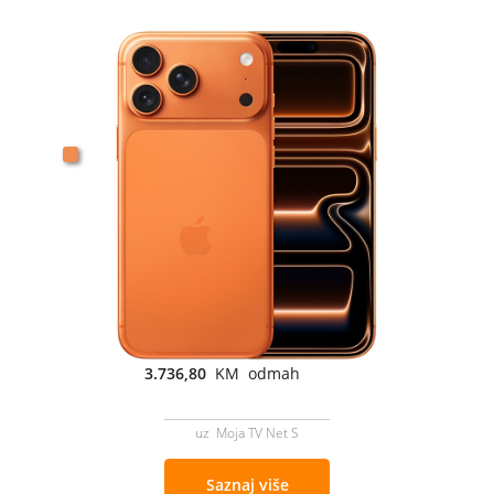
3.736,80
KM odmah
uz Moja TV Net S
Saznaj više