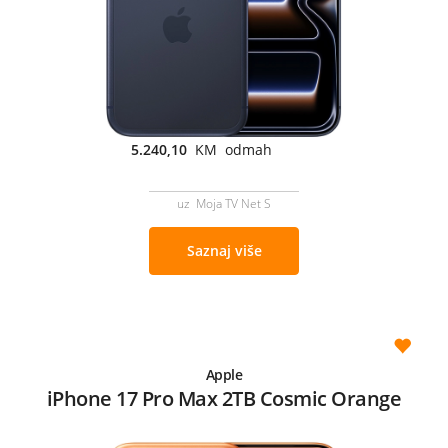
5.240,10
KM odmah
uz Moja TV Net S
Saznaj više
Apple
iPhone 17 Pro Max 2TB Cosmic Orange