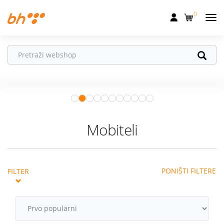
0
Mobilna
Fiksna
Ne propusti
HONOR poklone!
Internet
Uz
HONOR 600, 600 Pro i Magic 8
Pro
od 04.08.–31.08. očekuju te
Televizija
super pokloni!
Istraži ponudu
Dom
Mobiteli
Uređaji
Pogodnosti
PONIŠTI FILTERE
FILTER
Akcije
Podrška