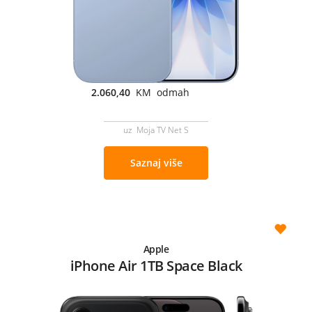
2.060,40
KM odmah
uz Moja TV Net S
Saznaj više
Apple
iPhone Air 1TB Space Black