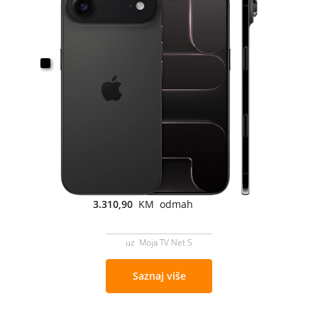
3.310,90
KM odmah
uz Moja TV Net S
Saznaj više