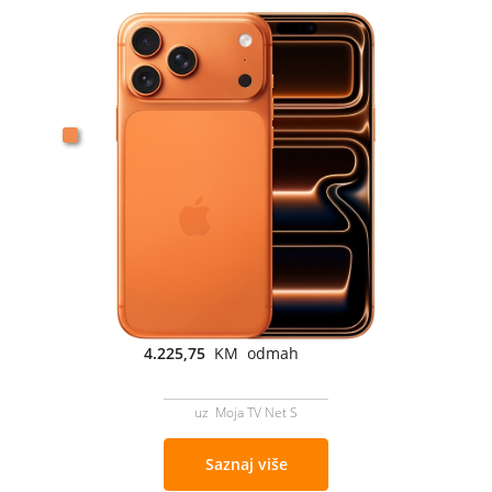
4.225,75
KM odmah
uz Moja TV Net S
Saznaj više