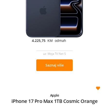
4.225,75
KM odmah
uz Moja TV Net S
Saznaj više
Apple
iPhone 17 Pro Max 1TB Cosmic Orange