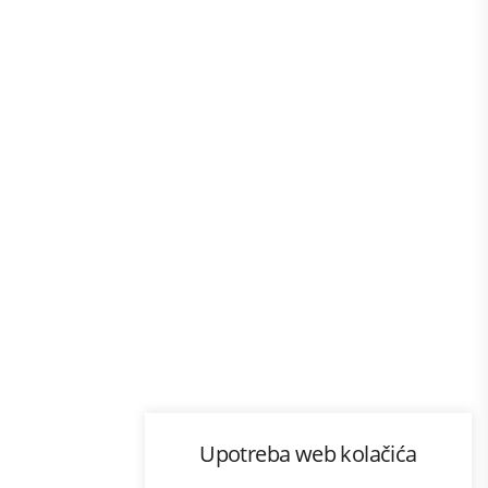
Program lojalnosti
Upotreba web kolačića
com
Bonus plus