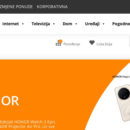
IZMJENE PONUDE
KORPORATIVNA
Internet
Televizija
Dom
Uređaji
Pogodno
0
Poređenje
Lista želja
OR
 dobijaš HONOR Watch 2 Epic.
R Projector Air Pro. Uz sve