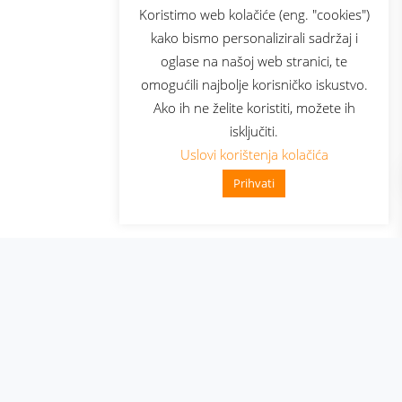
sluga
Prijava za newsletter
Koristimo web kolačiće (eng. "cookies")
kako bismo personalizirali sadržaj i
oglase na našoj web stranici, te
elecom
omogućili najbolje korisničko iskustvo.
Ako ih ne želite koristiti, možete ih
isključiti.
Uslovi korištenja kolačića
Prihvati
👋 Zdravo, kako mogu pomoći