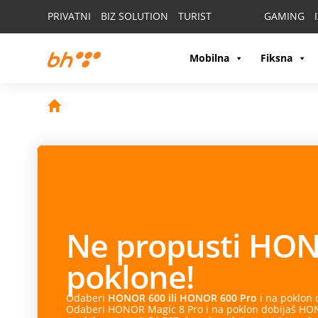
PRIVATNI
BIZ SOLUTION
TURIST
GAMING
Mobilna
Fiksna
Ne propusti
HON
poklone!
Odaberi
HONOR 600 ili HONOR 600 Pro
i na poklon
Odaberi HONOR Magic 8 Pro i na poklon dobijaš HONO