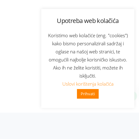
Upotreba web kolačića
Koristimo web kolačiće (eng. "cookies")
kako bismo personalizirali sadržaj i
oglase na našoj web stranici, te
omogućili najbolje korisničko iskustvo.
Ako ih ne želite koristiti, možete ih
isključiti.
Uslovi korištenja kolačića
Prihvati