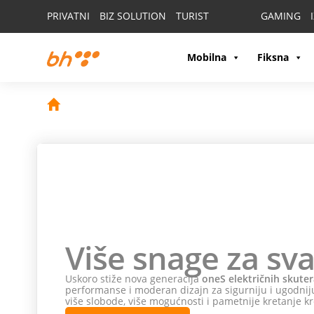
PRIVATNI
BIZ SOLUTION
TURIST
GAMING
Mobilna
Fiksna
Više snage za sva
Uskoro stiže nova generacija
oneS električnih skuter
performanse i moderan dizajn za sigurniju i ugodniju
više slobode, više mogućnosti i pametnije kretanje kr