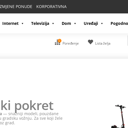
IZMJENE PONUDE
KORPORATIVNA
Internet
Televizija
Dom
Uređaji
Pogodno
0
Poređenje
Lista želja
ki pokret
a
— snažniji modeli, pouzdane
 gradsku vožnju. Za sve koji žele
oz grad.