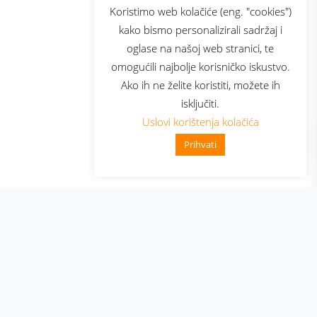
sluga
Prijava za newsletter
Koristimo web kolačiće (eng. "cookies")
kako bismo personalizirali sadržaj i
oglase na našoj web stranici, te
elecom
omogućili najbolje korisničko iskustvo.
Ako ih ne želite koristiti, možete ih
isključiti.
Uslovi korištenja kolačića
Prihvati
👋 Zdravo, kako mogu pomoć