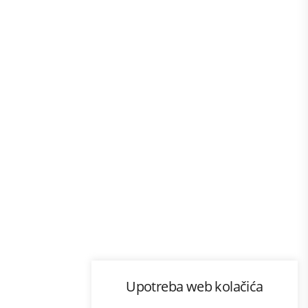
Program lojalnosti
Upotreba web kolačića
com
Bonus plus