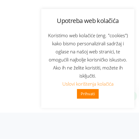
Upotreba web kolačića
Koristimo web kolačiće (eng. "cookies")
kako bismo personalizirali sadržaj i
oglase na našoj web stranici, te
omogućili najbolje korisničko iskustvo.
Ako ih ne želite koristiti, možete ih
isključiti.
Uslovi korištenja kolačića
Prihvati