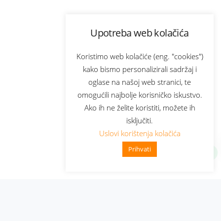
Upotreba web kolačića
Koristimo web kolačiće (eng. "cookies")
kako bismo personalizirali sadržaj i
oglase na našoj web stranici, te
omogućili najbolje korisničko iskustvo.
Ako ih ne želite koristiti, možete ih
isključiti.
Uslovi korištenja kolačića
Prihvati