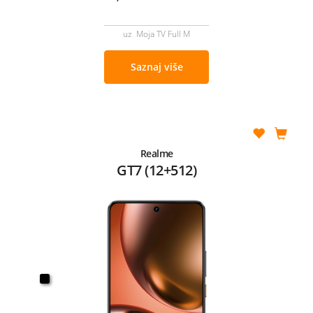
uz Moja TV Full M
Saznaj više
Realme
GT7 (12+512)