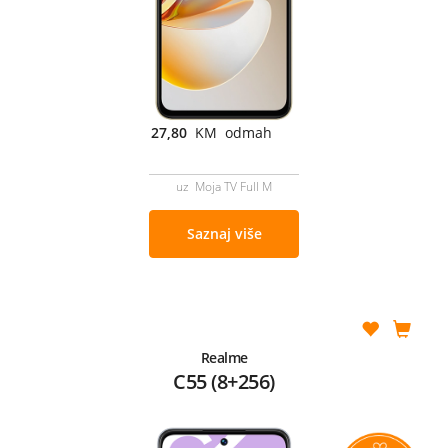
27,80
KM odmah
uz Moja TV Full M
Saznaj više
Realme
C55 (8+256)