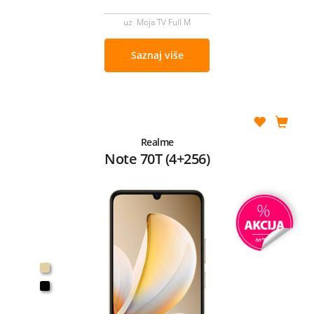
uz Moja TV Full M
Saznaj više
Realme
Note 70T (4+256)