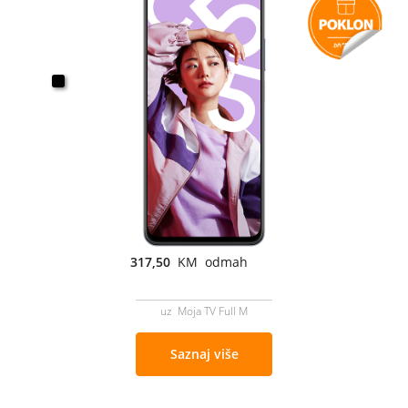
317,50
KM odmah
uz Moja TV Full M
Saznaj više