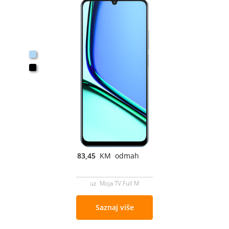
83,45
KM odmah
uz Moja TV Full M
Saznaj više