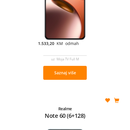
1.533,20
KM odmah
uz Moja TV Full M
Saznaj više
Realme
Note 60 (6+128)