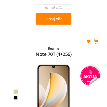
uz netFlat XL
Saznaj više
Realme
Note 70T (4+256)