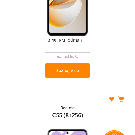
3,40
KM odmah
uz netFlat XL
Saznaj više
Realme
C55 (8+256)