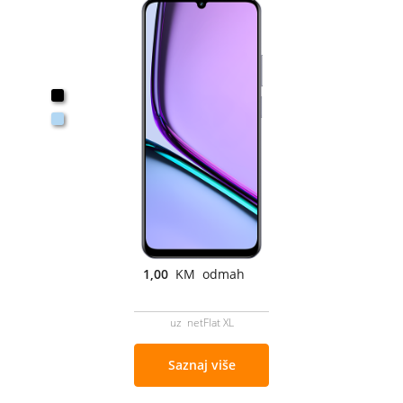
1,00
KM odmah
uz netFlat XL
Saznaj više