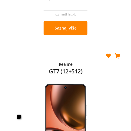
uz netFlat XL
Saznaj više
Realme
GT7 (12+512)