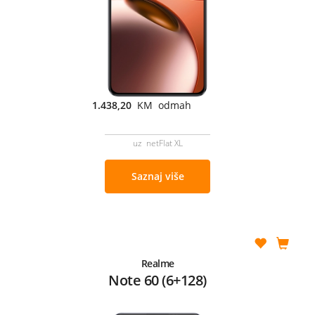
1.438,20
KM odmah
uz netFlat XL
Saznaj više
Realme
Note 60 (6+128)