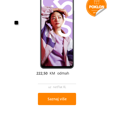
222,50
KM odmah
uz netFlat XL
Saznaj više