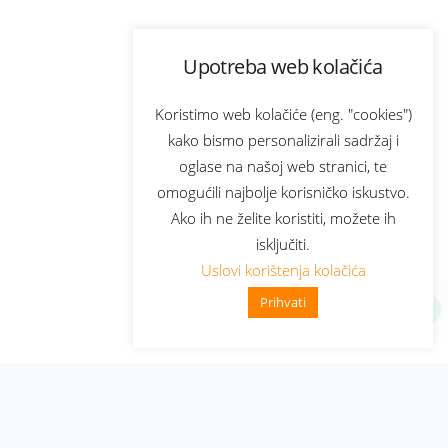
Upotreba web kolačića
Koristimo web kolačiće (eng. "cookies")
kako bismo personalizirali sadržaj i
oglase na našoj web stranici, te
omogućili najbolje korisničko iskustvo.
Ako ih ne želite koristiti, možete ih
isključiti.
Uslovi korištenja kolačića
Prihvati