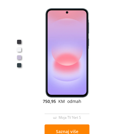
750,95
KM odmah
uz Moja TV Net S
Saznaj više