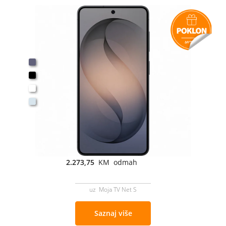
2.273,75
KM odmah
uz Moja TV Net S
Saznaj više