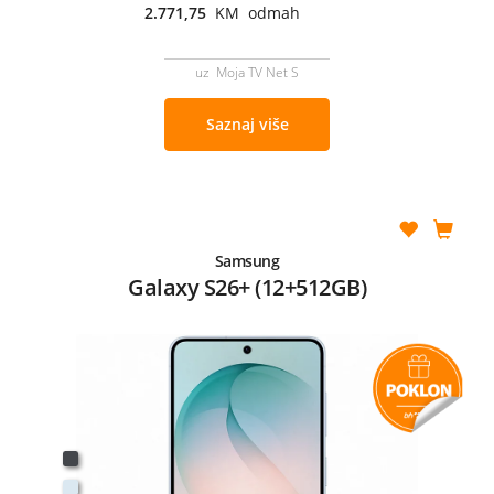
2.771,75
KM odmah
uz Moja TV Net S
Saznaj više
Samsung
Galaxy S26+ (12+512GB)