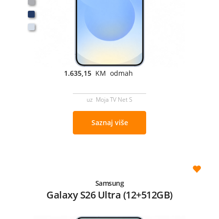
1.635,15
KM odmah
uz Moja TV Net S
Saznaj više
Samsung
Galaxy S26 Ultra (12+512GB)