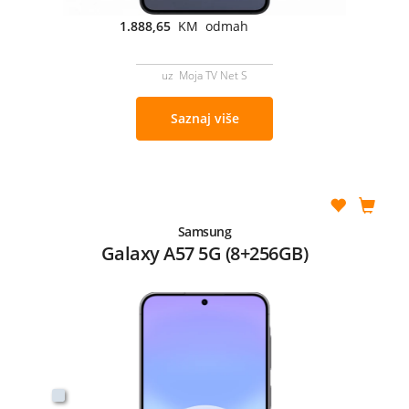
1.888,65
KM odmah
uz Moja TV Net S
Saznaj više
Samsung
Galaxy A57 5G (8+256GB)