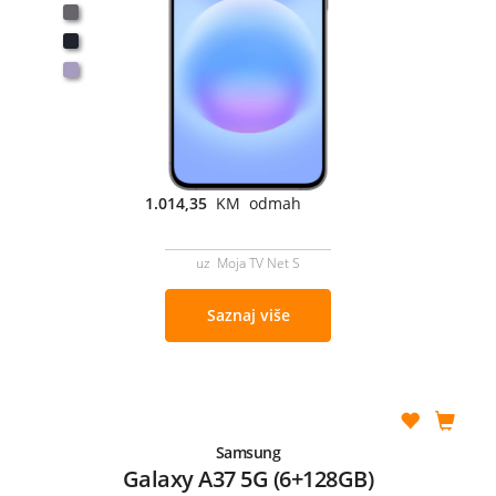
1.014,35
KM odmah
uz Moja TV Net S
Saznaj više
Samsung
Galaxy A37 5G (6+128GB)