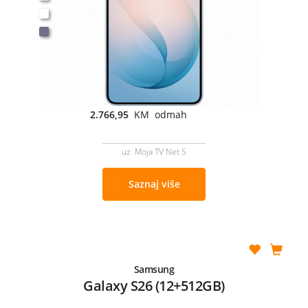
2.766,95
KM odmah
uz Moja TV Net S
Saznaj više
Samsung
Galaxy S26 (12+512GB)