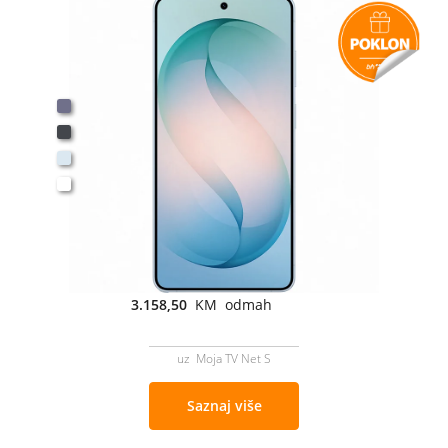
3.158,50
KM odmah
uz Moja TV Net S
Saznaj više