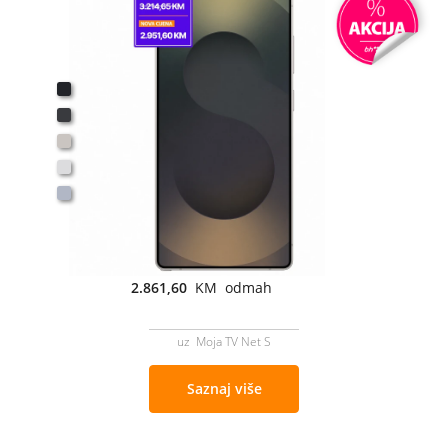
2.861,60
KM odmah
uz Moja TV Net S
Saznaj više