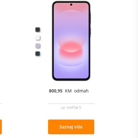
800,95
KM odmah
uz netFlat 5
Saznaj više