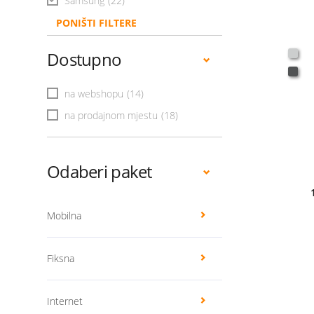
Samsung
(22)
PONIŠTI FILTERE
Dostupno
na webshopu
(14)
na prodajnom mjestu
(18)
Odaberi paket
Mobilna
Fiksna
Internet