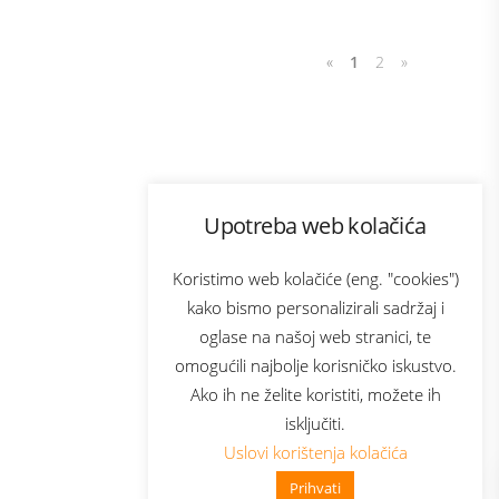
«
1
2
»
Program lojalnosti
Upotreba web kolačića
com
Bonus plus
sluga
Prijava za newsletter
Koristimo web kolačiće (eng. "cookies")
kako bismo personalizirali sadržaj i
oglase na našoj web stranici, te
elecom
omogućili najbolje korisničko iskustvo.
Ako ih ne želite koristiti, možete ih
isključiti.
Uslovi korištenja kolačića
Prihvati
👋 Zdravo, kako mogu pomoći?