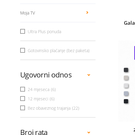
Moja TV
Gala
Ultra Plus ponuda
Gotovinsko plaćanje (bez paketa)
Ugovorni odnos
24 mjeseca
(6)
12 mjeseci
(6)
Bez obaveznog trajanja
(22)
Broj rata