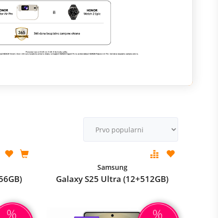
M
v
Samsung
256GB)
Galaxy S25 Ultra (12+512GB)