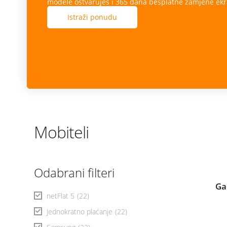
modele ostvaruješ i 365 dana besplatne zamjene ekr
Istraži ponudu
Mobiteli
Odabrani filteri
Ga
netFlat 5
(22)
Jednokratno plaćanje
(22)