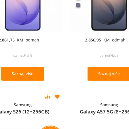
2.861,75
KM odmah
2.856,95
KM odmah
uz netFlat 5
uz netFlat 5
Saznaj više
Saznaj više
Samsung
Samsung
alaxy S26 (12+256GB)
Galaxy A57 5G (8+25