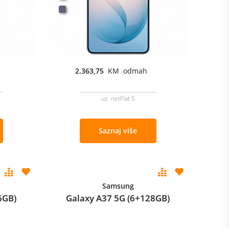
2.363,75
KM odmah
uz netFlat 5
Saznaj više
Samsung
6GB)
Galaxy A37 5G (6+128GB)