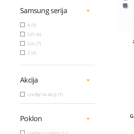
Samsung serija
A
(5)
S25
(6)
S26
(7)
Z
(4)
Akcija
Uređaji na akciji
(7)
G
Poklon
Uređaji uz poklon
(11)