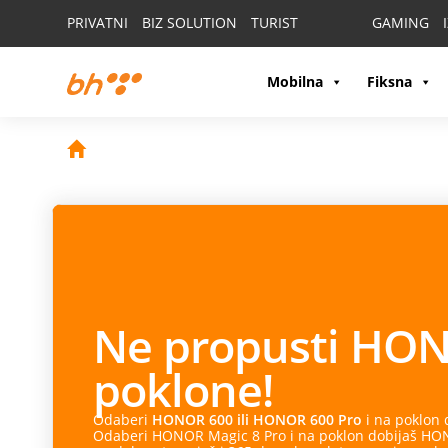
PRIVATNI
BIZ SOLUTION
TURIST
GAMING
Mobilna
Fiksna
Ne propusti
HON
poklone!
Odaberi
HONOR 600 ili HONOR 600 Pro
i na poklon
Odaberi HONOR Magic 8 Pro i na poklon dobijaš HONO