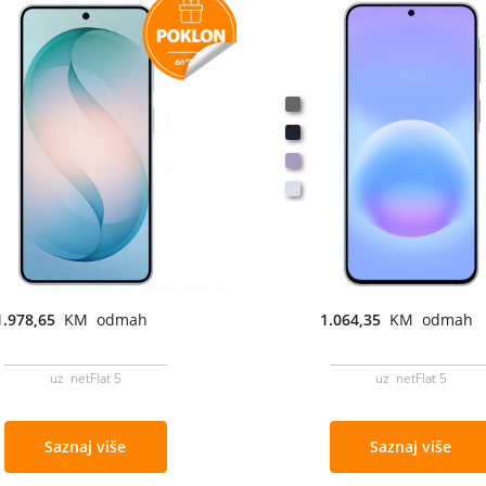
1.978,65
KM odmah
1.064,35
KM odmah
uz netFlat 5
uz netFlat 5
Saznaj više
Saznaj više