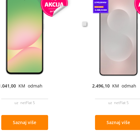
1.041,00
KM odmah
2.496,10
KM odmah
uz netFlat 5
uz netFlat 5
Saznaj više
Saznaj više