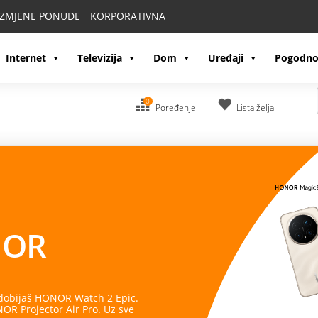
IZMJENE PONUDE
KORPORATIVNA
Internet
Televizija
Dom
Uređaji
Pogodno
0
Poređenje
Lista želja
OR
 dobijaš HONOR Watch 2 Epic.
R Projector Air Pro. Uz sve