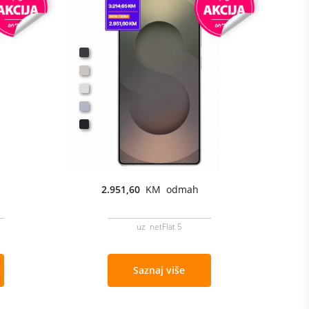
2.951,60
KM odmah
uz netFlat 5
Saznaj više