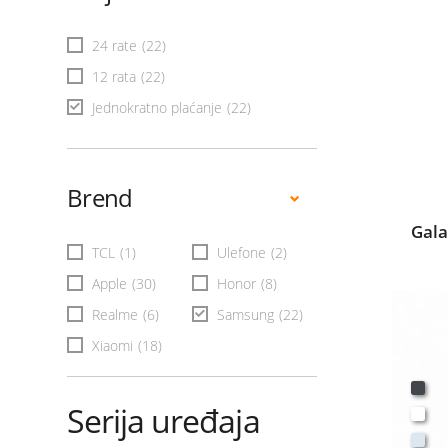
24 rate
(22)
12 rata
(22)
Jednokratno plaćanje
(22)
Brend
Gala
TCL
(1)
Ulefone
(2)
Apple
(30)
Honor
(8)
Realme
(6)
Samsung
(22)
Xiaomi
(18)
Serija uređaja