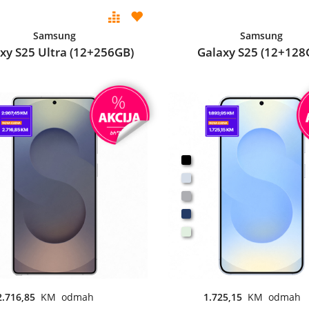
Samsung
Samsung
xy S25 Ultra (12+256GB)
Galaxy S25 (12+128
2.716,85
KM odmah
1.725,15
KM odmah