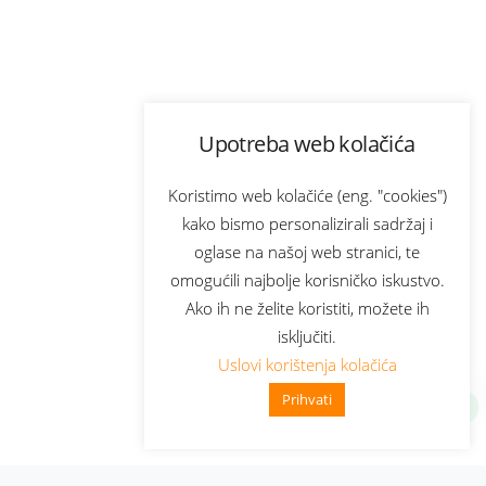
Upotreba web kolačića
Koristimo web kolačiće (eng. "cookies")
kako bismo personalizirali sadržaj i
oglase na našoj web stranici, te
omogućili najbolje korisničko iskustvo.
Ako ih ne želite koristiti, možete ih
isključiti.
Uslovi korištenja kolačića
Prihvati