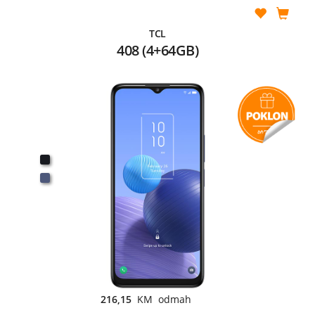
TCL
408 (4+64GB)
216,15
KM odmah