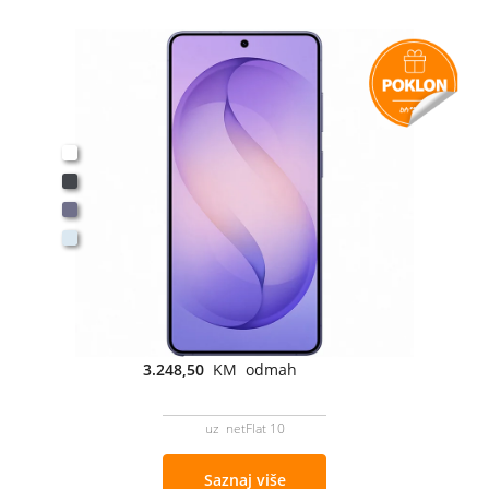
3.248,50
KM odmah
uz netFlat 10
Saznaj više