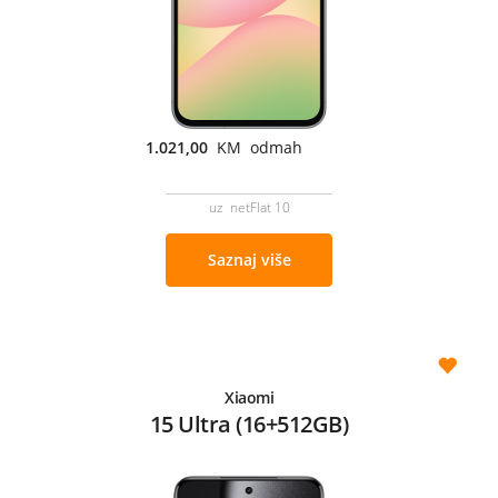
1.021,00
KM odmah
uz netFlat 10
Saznaj više
Xiaomi
15 Ultra (16+512GB)