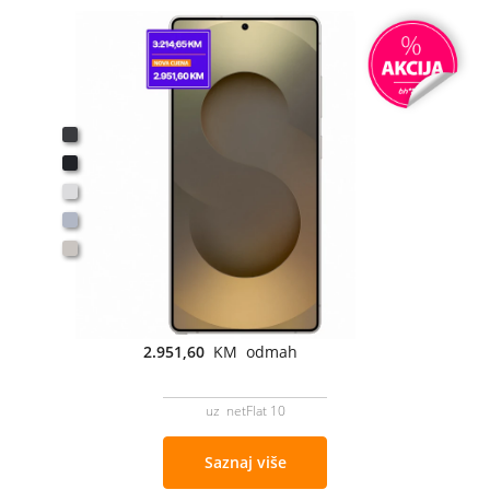
2.951,60
KM odmah
uz netFlat 10
Saznaj više