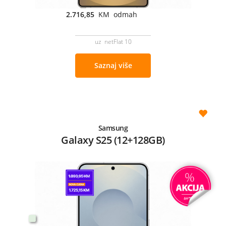
2.716,85
KM odmah
uz netFlat 10
Saznaj više
Samsung
Galaxy S25 (12+128GB)