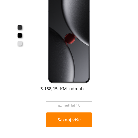
3.158,15
KM odmah
uz netFlat 10
Saznaj više