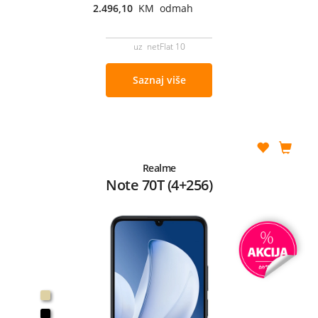
2.496,10
KM odmah
uz netFlat 10
Saznaj više
Realme
Note 70T (4+256)