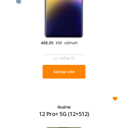
488,05
KM odmah
uz netFlat 10
Saznaj više
Realme
12 Pro+ 5G (12+512)