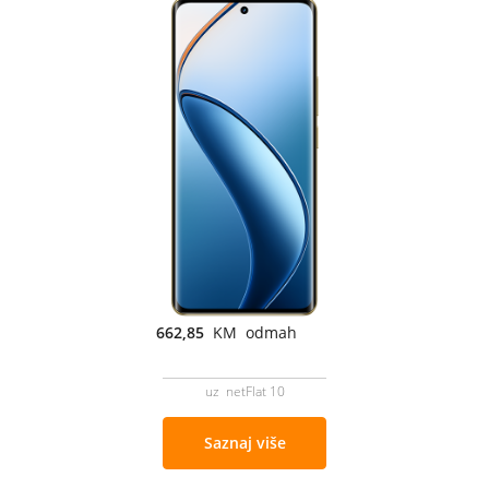
662,85
KM odmah
uz netFlat 10
Saznaj više