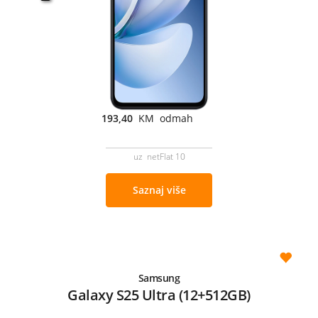
193,40
KM odmah
uz netFlat 10
Saznaj više
Samsung
Galaxy S25 Ultra (12+512GB)