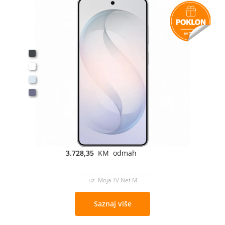
3.728,35
KM odmah
uz Moja TV Net M
Saznaj više