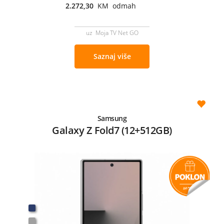
2.272,30
KM odmah
uz Moja TV Net GO
Saznaj više
Samsung
Galaxy Z Fold7 (12+512GB)