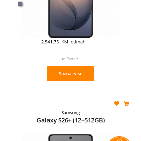
2.541,75
KM odmah
uz Extra XL
Saznaj više
Samsung
Galaxy S26+ (12+512GB)