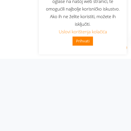
oglase na našoj web stranici, te
omogućili najbolje korisničko iskustvo.
Ako ih ne želite koristiti, možete ih
isključiti.
Uslovi korištenja kolačića
Prihvati
Administracija