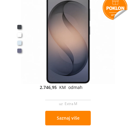
2.746,95
KM odmah
uz Extra M
Saznaj više