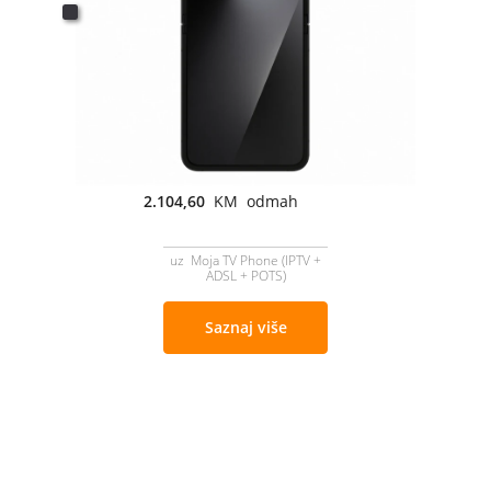
2.104,60
KM odmah
uz Moja TV Phone (IPTV +
ADSL + POTS)
Saznaj više