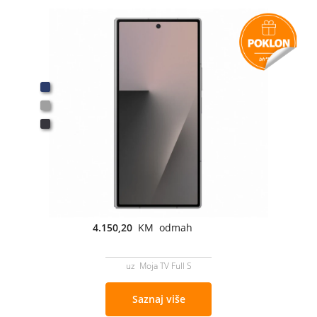
4.150,20
KM odmah
uz Moja TV Full S
Saznaj više