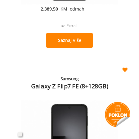
2.389,50
KM odmah
uz Extra L
Saznaj više
Samsung
Galaxy Z Flip7 FE (8+128GB)