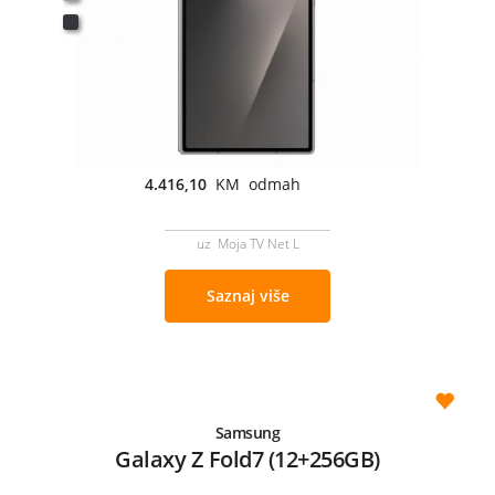
4.416,10
KM odmah
uz Moja TV Net L
Saznaj više
Samsung
Galaxy Z Fold7 (12+256GB)