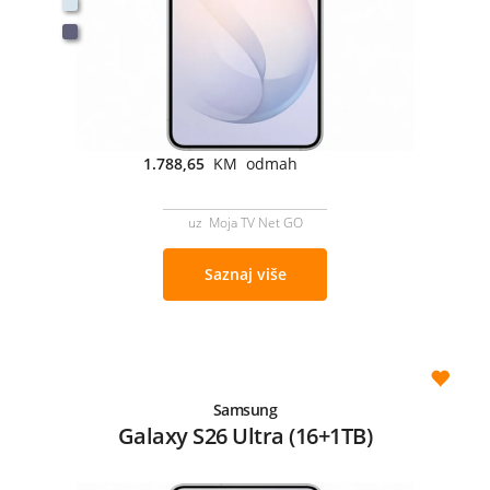
1.788,65
KM odmah
uz Moja TV Net GO
Saznaj više
Samsung
Galaxy S26 Ultra (16+1TB)