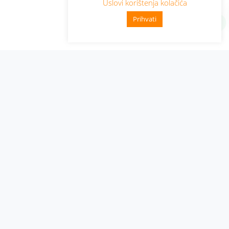
Uslovi korištenja kolačića
Prihvati
Administracija
Nabavke i pozivi
Karijera
Pristup informacijama