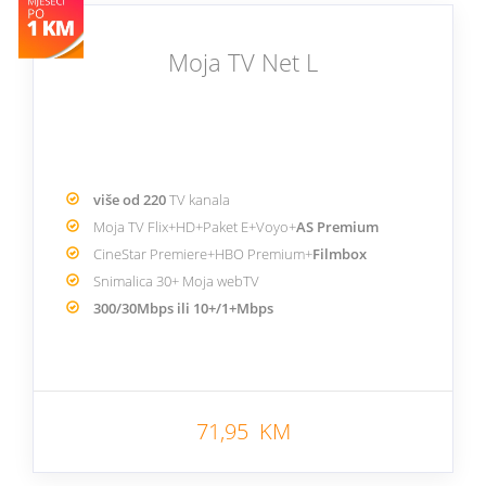
Moja TV Net L
više od 220
TV kanala
Moja TV Flix+HD+Paket E+Voyo+
AS Premium
CineStar Premiere+HBO Premium+
Filmbox
Snimalica 30+ Moja webTV
300/30Mbps ili 10+/1+Mbps
71,95 KM