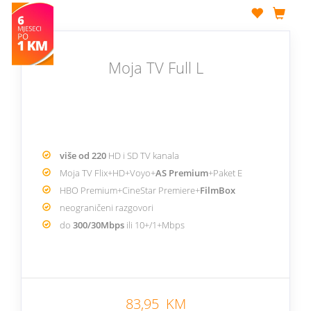
Moja TV Full L
više od 220
HD i SD TV kanala
Moja TV Flix+HD+Voyo+
AS Premium
+Paket E
HBO Premium+CineStar Premiere+
FilmBox
neograničeni razgovori
do
300/30Mbps
ili 10+/1+Mbps
83,95 KM