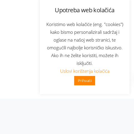
Upotreba web kolačića
Koristimo web kolačiće (eng. "cookies")
kako bismo personalizirali sadržaj i
oglase na našoj web stranici, te
omogućili najbolje korisničko iskustvo.
Ako ih ne želite koristiti, možete ih
isključiti.
Uslovi korištenja kolačića
Prihvati