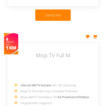
Saznaj više
Moja TV Full M
više od 200 TV kanala
HD i SD rezolucije
Moja TV Flix+HD+Voyo+CineStar Premiere
Moja webTV+Snimalica 10+
AS Premium+Filmbox
neograničeni razgovori