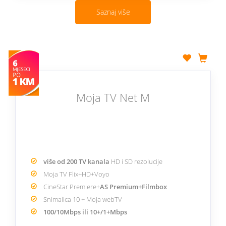
Saznaj više
Moja TV Net M
više od 200 TV kanala
HD i SD rezolucije
Moja TV Flix+HD+Voyo
CineStar Premiere+
AS Premium+Filmbox
Snimalica 10 + Moja webTV
100/10Mbps ili 10+/1+Mbps