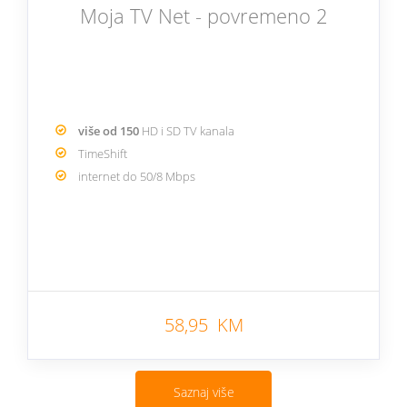
Moja TV Net - povremeno 2
više od 150
HD i SD TV kanala
TimeShift
internet do 50/8 Mbps
58,95 KM
Saznaj više