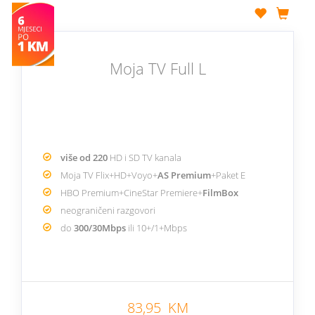
Moja TV Full L
više od 220
HD i SD TV kanala
Moja TV Flix+HD+Voyo+
AS Premium
+Paket E
HBO Premium+CineStar Premiere+
FilmBox
neograničeni razgovori
do
300/30Mbps
ili 10+/1+Mbps
83,95 KM