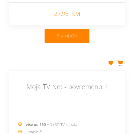
27,95 KM
Saznaj više
Moja TV Net - povremeno 1
više od 150
HD i SD TV kanala
TimeShift