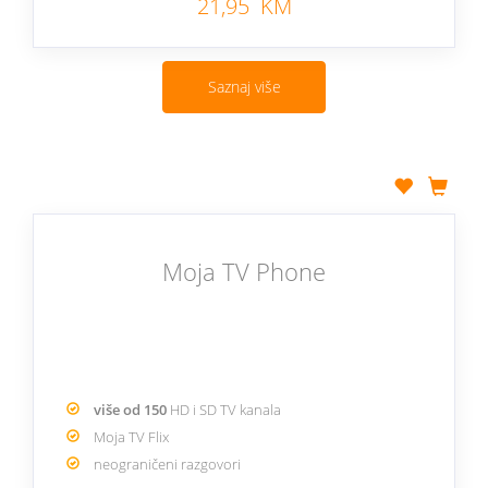
21,95 KM
Saznaj više
Moja TV Phone
više od 150
HD i SD TV kanala
Moja TV Flix
neograničeni razgovori