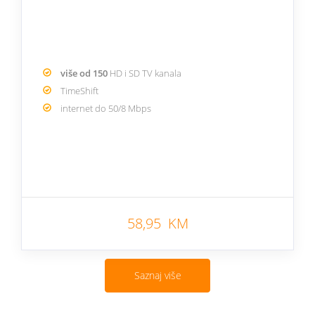
više od 150
HD i SD TV kanala
TimeShift
internet do 50/8 Mbps
58,95 KM
Saznaj više