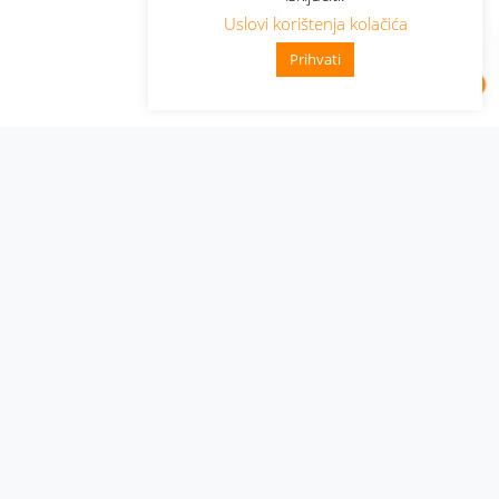
Uslovi korištenja kolačića
Prihvati
Administracija
Nabavke i pozivi
Karijera