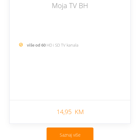
Moja TV BH
više od 60
HD i SD TV kanala
14,95 KM
Saznaj više