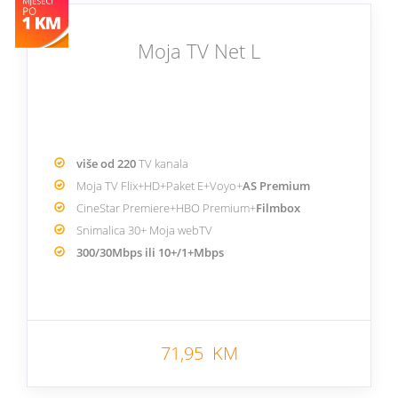
Moja TV Net L
više od 220
TV kanala
Moja TV Flix+HD+Paket E+Voyo+
AS Premium
CineStar Premiere+HBO Premium+
Filmbox
Snimalica 30+ Moja webTV
300/30Mbps ili 10+/1+Mbps
71,95 KM