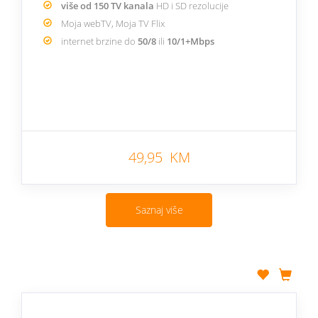
više od 150 TV kanala
HD i SD rezolucije
Moja webTV, Moja TV Flix
internet brzine do
50/8
ili
10/1+Mbps
49,95 KM
Saznaj više