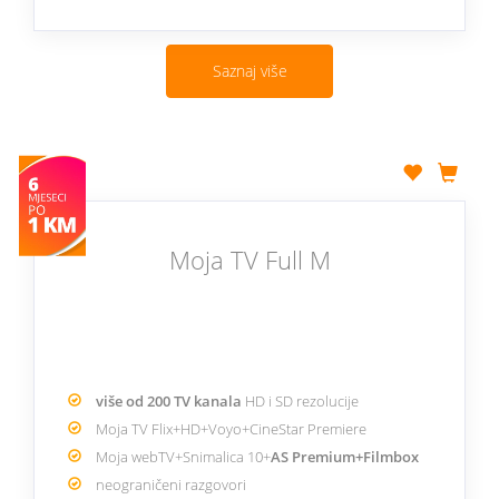
Saznaj više
Moja TV Full M
više od 200 TV kanala
HD i SD rezolucije
Moja TV Flix+HD+Voyo+CineStar Premiere
Moja webTV+Snimalica 10+
AS Premium+Filmbox
neograničeni razgovori