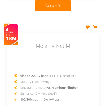
Saznaj više
Moja TV Net M
više od 200 TV kanala
HD i SD rezolucije
Moja TV Flix+HD+Voyo
CineStar Premiere+
AS Premium+Filmbox
Snimalica 10 + Moja webTV
100/10Mbps ili 10+/1+Mbps