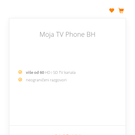
Moja TV Phone BH
više od 60
HD i SD TV kanala
neograničeni razgovori