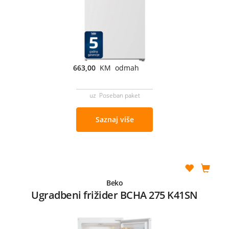
663,00
KM odmah
uz Poseban paket
Saznaj više
Beko
Ugradbeni frižider BCHA 275 K41SN