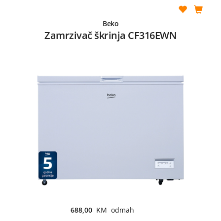
Beko
Zamrzivač škrinja CF316EWN
688,00
KM odmah