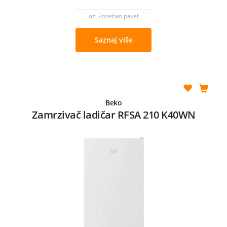
uz Poseban paket
Saznaj više
Beko
Zamrzivač ladičar RFSA 210 K40WN