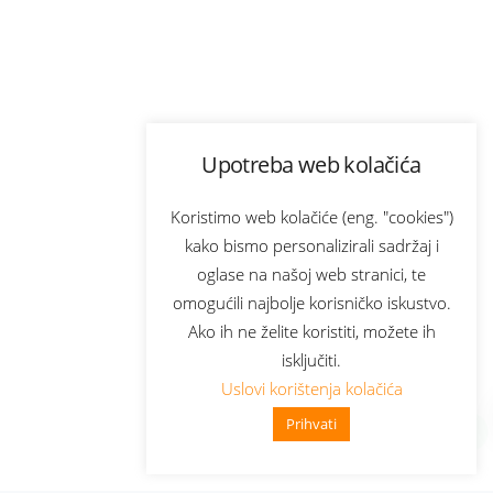
Upotreba web kolačića
Koristimo web kolačiće (eng. "cookies")
kako bismo personalizirali sadržaj i
oglase na našoj web stranici, te
omogućili najbolje korisničko iskustvo.
Ako ih ne želite koristiti, možete ih
isključiti.
Uslovi korištenja kolačića
Prihvati