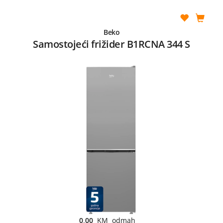
Beko
Samostojeći frižider B1RCNA 344 S
0,00
KM odmah