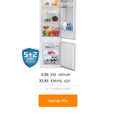
0,00
KM odmah
33,83
KM/mj x24
uz Poseban paket
Saznaj više