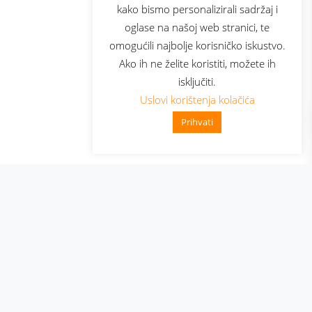
kako bismo personalizirali sadržaj i
oglase na našoj web stranici, te
elecom
omogućili najbolje korisničko iskustvo.
Ako ih ne želite koristiti, možete ih
isključiti.
Uslovi korištenja kolačića
Prihvati
👋 Zdravo, kako mogu pomoći?