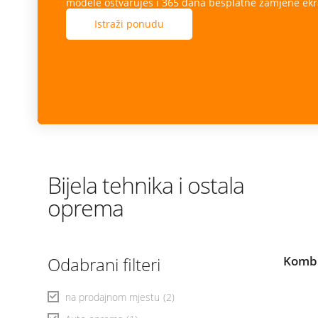
modele ostvaruješ i 365 dana besplatne zamjene ekr
Istraži ponudu
Bijela tehnika i ostala
oprema
Odabrani filteri
Kombi
na prodajnom mjestu
(2)