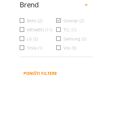
Brend
Beko
(2)
Gorenje
(2)
MENABO
(11)
TCL
(1)
LG
(2)
Samsung
(2)
Tesla
(1)
Vox
(5)
PONIŠTI FILTERE
Administracija
B2B
Nabavke i pozivi
Veleprodaja
Karijera
Partneri