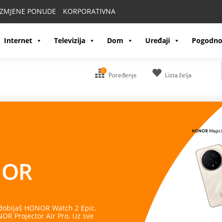
IZMJENE PONUDE
KORPORATIVNA
Internet
Televizija
Dom
Uređaji
Pogodno
0
Poređenje
Lista želja
OR
 dobijaš HONOR Watch 2 Epic.
R Projector Air Pro. Uz sve