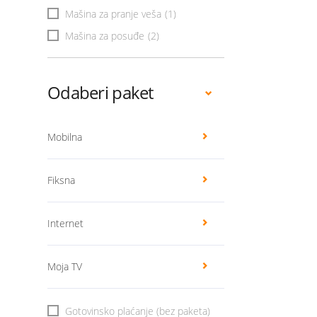
Mašina za pranje veša
(1)
Mašina za posuđe
(2)
Odaberi paket
Mobilna
Fiksna
Internet
Moja TV
Gotovinsko plaćanje (bez paketa)