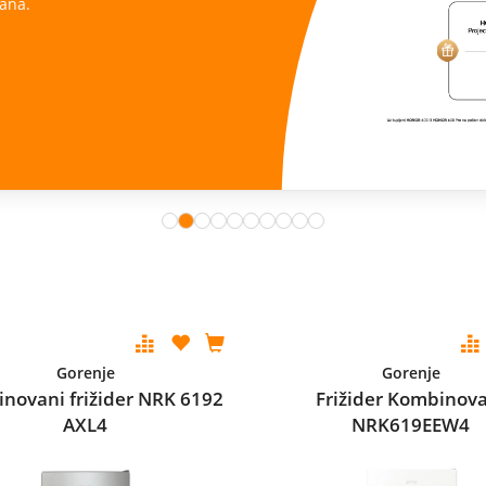
ana.
Gorenje
Gorenje
novani frižider NRK 6192
Frižider Kombinov
AXL4
NRK619EEW4