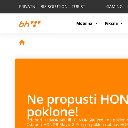
PRIVATNI
BIZ SOLUTION
TURIST
GAMING
Mobilna
Fiksna
Ne propusti
HON
poklone!
Odaberi
HONOR 600 ili HONOR 600 Pro
i na poklon
Odaberi HONOR Magic 8 Pro i na poklon dobijaš HONO