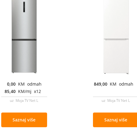
0,00
KM odmah
849,00
KM odmah
85,40
KM/mj x12
uz Moja TV Net L
uz Moja TV Net L
Saznaj više
Saznaj više