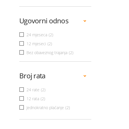
Ugovorni odnos
24 mjeseca
(2)
12 mjeseci
(2)
Bez obaveznog trajanja
(2)
Broj rata
24 rate
(2)
12 rata
(2)
Jednokratno plaćanje
(2)