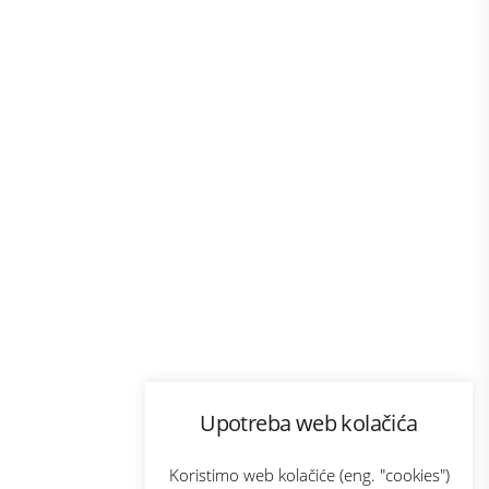
Program lojalnosti
Upotreba web kolačića
com
Bonus plus
sluga
Prijava za newsletter
Koristimo web kolačiće (eng. "cookies")