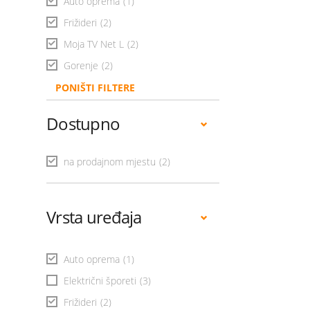
Auto oprema
(1)
Frižideri
(2)
Moja TV Net L
(2)
Gorenje
(2)
PONIŠTI FILTERE
Dostupno
na prodajnom mjestu
(2)
Vrsta uređaja
Auto oprema
(1)
Električni šporeti
(3)
Frižideri
(2)