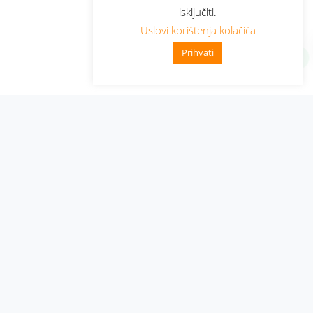
isključiti.
Uslovi korištenja kolačića
Prihvati
Administracija
Nabavke i pozivi
Karijera