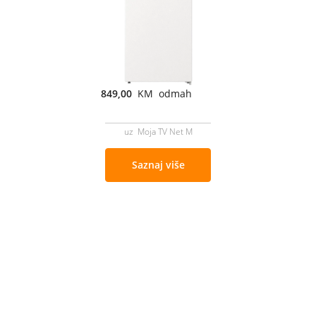
849,00
KM odmah
uz Moja TV Net M
Saznaj više