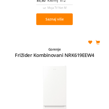
85,40
KM/mj x12
uz Moja TV Net M
Saznaj više
Gorenje
Frižider Kombinovani NRK619EEW4