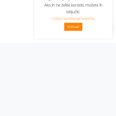
Ako ih ne želite koristiti, možete ih
isključiti.
Uslovi korištenja kolačića
Prihvati
Administracija
Nabavke i pozivi