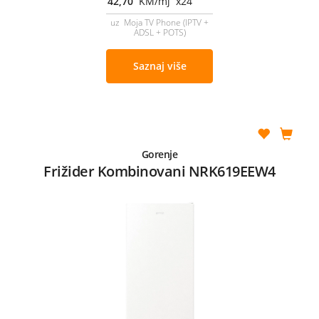
42,70
KM/mj x24
uz Moja TV Phone (IPTV +
ADSL + POTS)
Saznaj više
Gorenje
Frižider Kombinovani NRK619EEW4