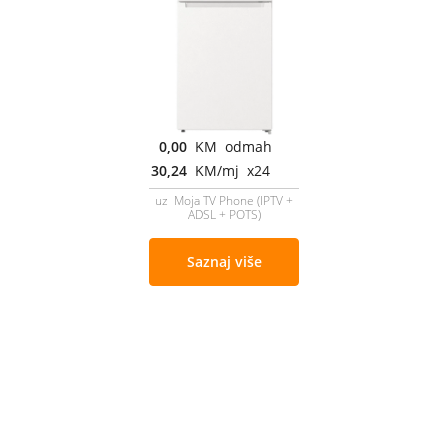
0,00
KM odmah
30,24
KM/mj x24
uz Moja TV Phone (IPTV +
ADSL + POTS)
Saznaj više