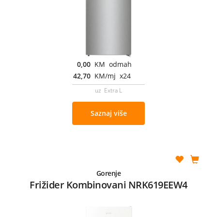
0,00
KM odmah
42,70
KM/mj x24
uz Extra L
Saznaj više
Gorenje
Frižider Kombinovani NRK619EEW4