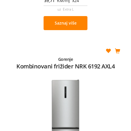
39,71
KM/mj x24
uz Extra L
Saznaj više
Gorenje
Kombinovani frižider NRK 6192 AXL4