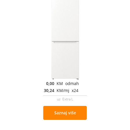
0,00
KM odmah
30,24
KM/mj x24
uz Extra L
Saznaj više