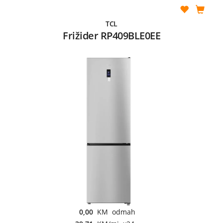
TCL
Frižider RP409BLE0EE
0,00
KM odmah