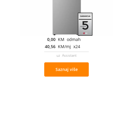
0,00
KM odmah
40,56
KM/mj x24
uz Assistant
Saznaj više