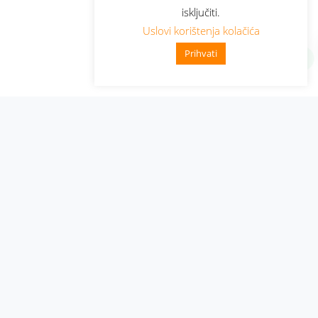
isključiti.
Uslovi korištenja kolačića
Prihvati
Administracija
Nabavke i pozivi
Karijera