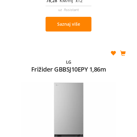
78,28
KM/mj x12
uz Assistant
Saznaj više
LG
Frižider GBBSJ10EPY 1,86m