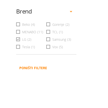
Brend
Beko
(4)
Gorenje
(2)
MENABO
(11)
TCL
(1)
LG
(2)
Samsung
(3)
Tesla
(1)
Vox
(5)
PONIŠTI FILTERE
Administracija
B2B
Nabavke i pozivi
Veleprodaja