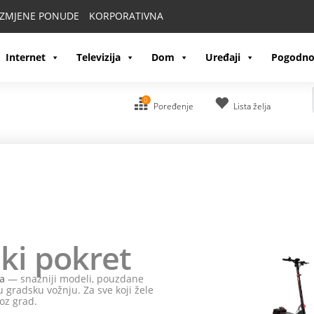
IZMJENE PONUDE
KORPORATIVNA
Internet
Televizija
Dom
Uređaji
Pogodno
0
Poređenje
Lista želja
ki pokret
a
— snažniji modeli, pouzdane
 gradsku vožnju. Za sve koji žele
oz grad.