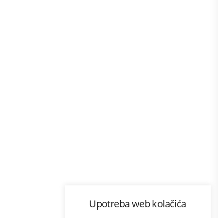
Program lojalnosti
Upotreba web kolačića
com
Bonus plus