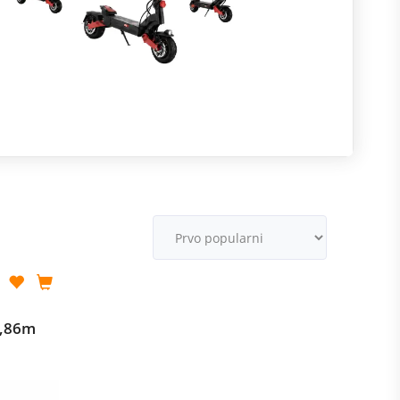
R
m
M
v
1,86m