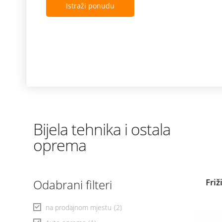
Istraži ponudu
Bijela tehnika i ostala
oprema
Odabrani filteri
Fri
na prodajnom mjestu
(2)