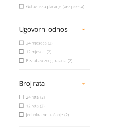
Gotovinsko plaćanje (bez paketa)
Ugovorni odnos
24 mjeseca
(2)
12 mjeseci
(2)
Bez obaveznog trajanja
(2)
Broj rata
24 rate
(2)
12 rata
(2)
Jednokratno plaćanje
(2)