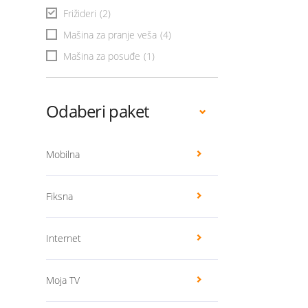
Frižideri
(2)
Mašina za pranje veša
(4)
Mašina za posuđe
(1)
Odaberi paket
Mobilna
Fiksna
Internet
Moja TV