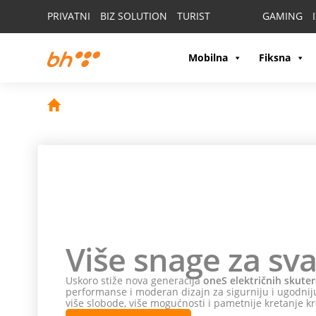
PRIVATNI
BIZ SOLUTION
TURIST
GAMING
Mobilna
Fiksna
Više snage za sva
Uskoro stiže nova generacija
oneS električnih skuter
performanse i moderan dizajn za sigurniju i ugodniju
više slobode, više mogućnosti i pametnije kretanje kr