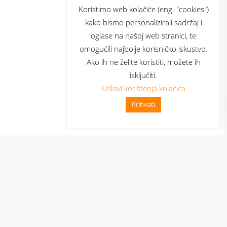
sluga
Prijava za newsletter
Koristimo web kolačiće (eng. "cookies")
kako bismo personalizirali sadržaj i
oglase na našoj web stranici, te
elecom
omogućili najbolje korisničko iskustvo.
Ako ih ne želite koristiti, možete ih
isključiti.
Uslovi korištenja kolačića
Prihvati
👋 Zdravo, kako mogu pomoći?