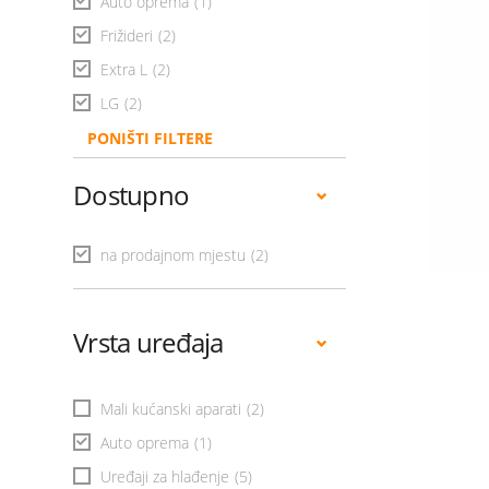
Auto oprema
(1)
Frižideri
(2)
Extra L
(2)
LG
(2)
PONIŠTI FILTERE
Dostupno
na prodajnom mjestu
(2)
Vrsta uređaja
Mali kućanski aparati
(2)
Auto oprema
(1)
Uređaji za hlađenje
(5)