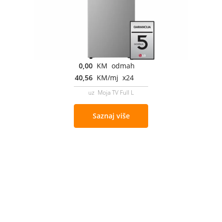
0,00
KM odmah
40,56
KM/mj x24
uz Moja TV Full L
Saznaj više