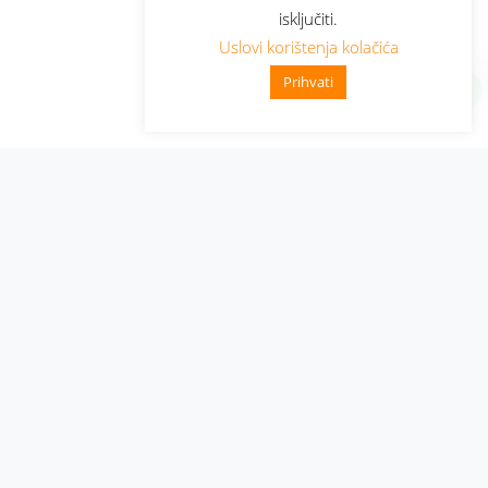
isključiti.
Uslovi korištenja kolačića
Prihvati
Administracija
Nabavke i pozivi
Karijera