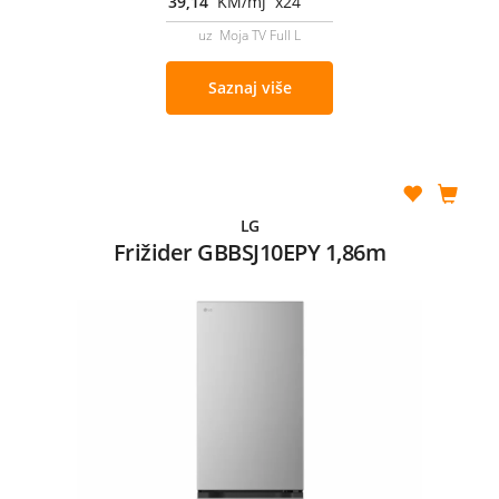
39,14
KM/mj x24
uz Moja TV Full L
Saznaj više
LG
Frižider GBBSJ10EPY 1,86m