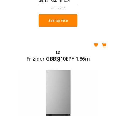
39,14
KM/mj x24
uz TeenZ
Saznaj više
LG
Frižider GBBSJ10EPY 1,86m