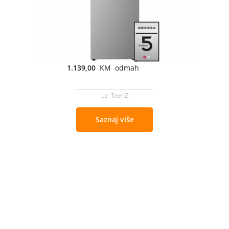
1.139,00
KM odmah
uz TeenZ
Saznaj više