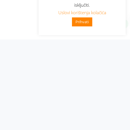
isključiti.
Uslovi korištenja kolačića
Prihvati
Administracija
Nabavke i pozivi
Karijera