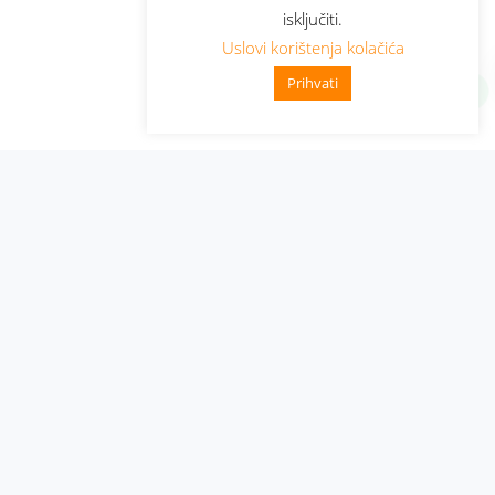
isključiti.
Uslovi korištenja kolačića
Prihvati
Administracija
Nabavke i pozivi
Karijera